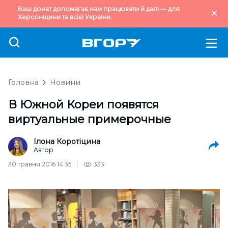
Ваш донат допомагає нам працювати й далі — для
Херсонщини та всієї України.
Головна
Новини
В Южной Кореи появятся
виртуальные примерочные
Ілона Коротіцина
Автор
30 травня 2016 14:35
333