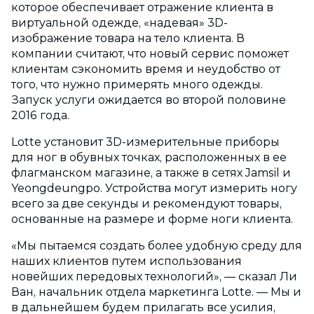
которое обеспечивает отражение клиента в
виртуальной одежде, «надевая» 3D-
изображение товара на тело клиента. В
компании считают, что новый сервис поможет
клиентам сэкономить время и неудобство от
того, что нужно примерять много одежды.
Запуск услуги ожидается во второй половине
2016 года.
Lotte установит 3D-измерительные приборы
для ног в обувных точках, расположенных в ее
флагманском магазине, а также в сетях Jamsil и
Yeongdeungpo. Устройства могут измерить ногу
всего за две секунды и рекомендуют товары,
основанные на размере и форме ноги клиента.
«Мы пытаемся создать более удобную среду для
наших клиентов путем использования
новейших передовых технологий», — сказал Ли
Ван, начальник отдела маркетинга Lotte. — Мы и
в дальнейшем будем прилагать все усилия,