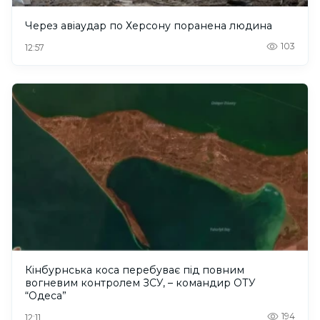
Через авіаудар по Херсону поранена людина
103
12:57
Кінбурнська коса перебуває під повним
вогневим контролем ЗСУ, – командир ОТУ
“Одеса”
194
12:11