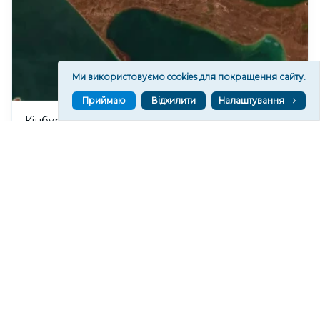
Ми використовуємо cookies для покращення сайту.
Приймаю
Відхилити
Налаштування
Кінбурнська коса перебуває під повним
вогневим контролем ЗСУ, – командир ОТУ
“Одеса”
194
12:11
Читати ще
МАТЕРІАЛИ ПАРТНЕРІВ