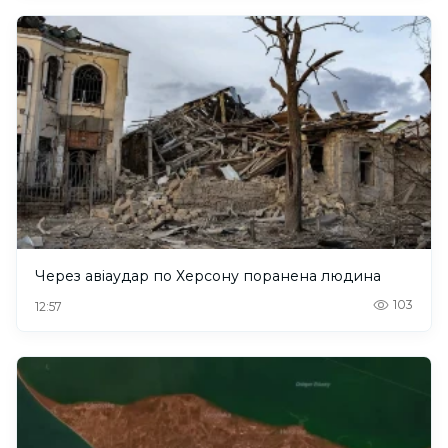
Через авіаудар по Херсону поранена людина
103
12:57