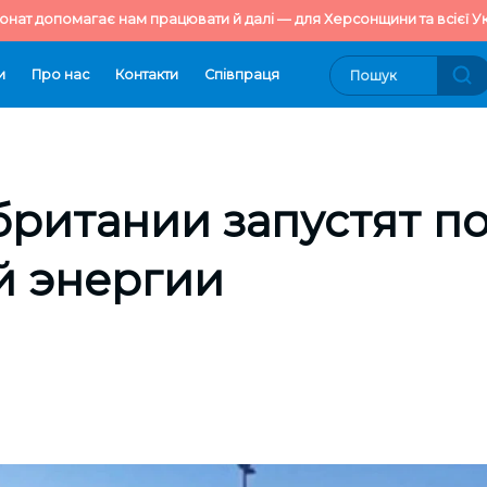
онат допомагає нам працювати й далі — для Херсонщини та всієї Ук
и
Про нас
Контакти
Cпівпраця
ритании запустят по
й энергии