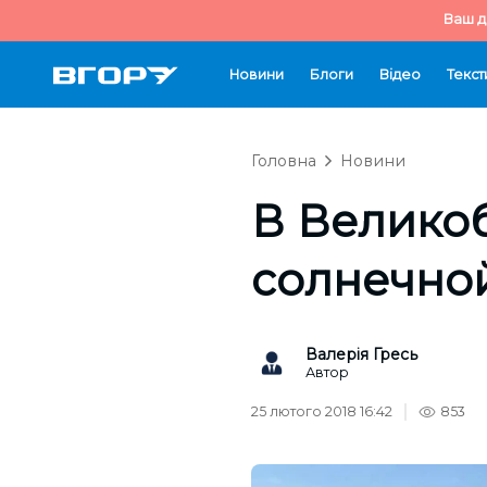
Ваш д
Новини
Блоги
Відео
Текст
Головна
Новини
В Великоб
солнечно
Валерія Гресь
Автор
25 лютого 2018 16:42
853