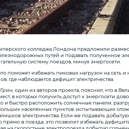
мперского колледжа Лондона предложили размес
елезнодорожных путей и подавать полученное эл
гательную систему поездов, минуя энергосети.
то поможет избежать пиковых нагрузок на сеть и 
ов, где наблюдается дефицит электричества.
Грин, один из авторов проекта, пояснил, что в В
ест, в которых получить доступ к энергосети дов
ко и быстро расположить солнечные панели, разгр
ольших населённых пунктов, испытывающих слож
лишков электричества. Если же подавать добыту
 прямо в поезда, это позволит избежать дефицит
авая на скоростные электропоезда добытую солнеч