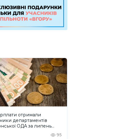
арплати отримали
вники департаментів
нської ОДА за липень
 року
95