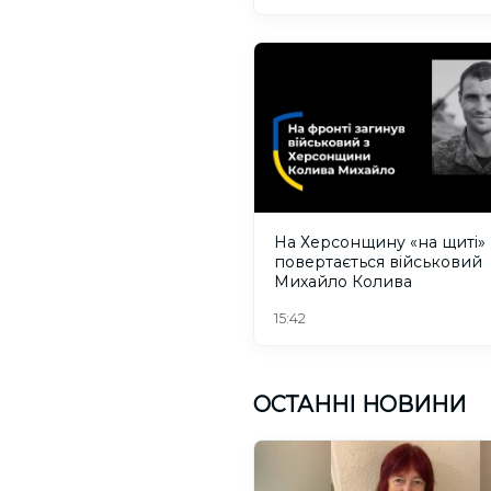
На Херсонщину «на щиті»
повертається військовий
Михайло Колива
15:42
ОСТАННІ НОВИНИ