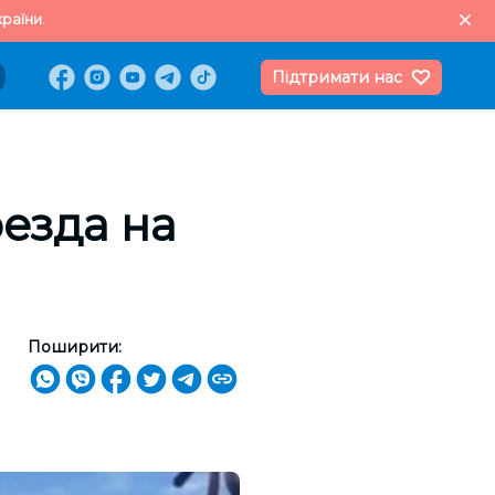
раїни.
Підтримати нас
езда на
Поширити: