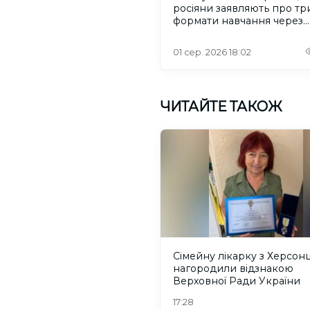
росіяни заявляють про тр
формати навчання через
проблеми зі світлом та
інтернетом
01 сер. 2026 18:02
ЧИТАЙТЕ ТАКОЖ
Сімейну лікарку з Херсо
нагородили відзнакою
Верховної Ради України
17:28