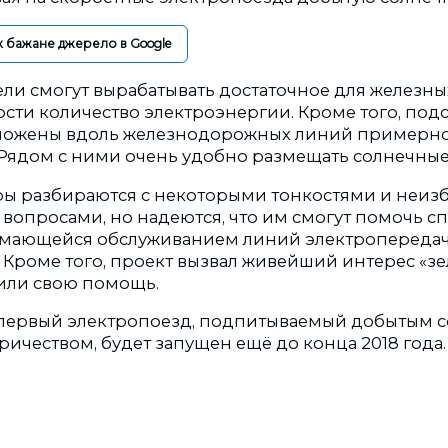
к бажане джерело в Google
ли смогут вырабатывать достаточное для железны
ости количество электроэнергии. Кроме того, под
ложены вдоль железнодорожных линий примерно
 Рядом с ними очень удобно размещать солнечные
ы разбираются с некоторыми тонкостями и неиз
опросами, но надеются, что им смогут помочь с
имающейся обслуживанием линий электропередач
 Кроме того, проект вызвал живейший интерес «зе
или свою помощь.
 первый электропоезд, подпитываемый добытым
ичеством, будет запущен ещё до конца 2018 года.