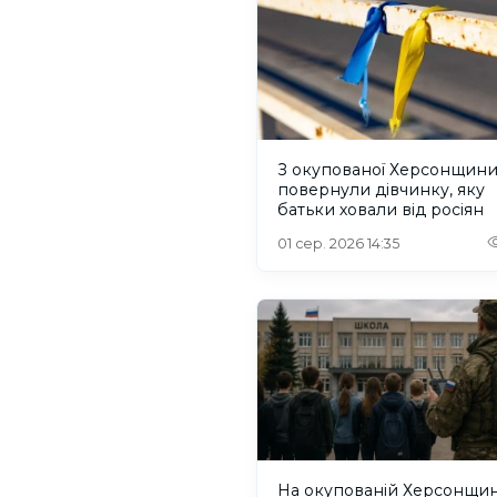
З окупованої Херсонщин
повернули дівчинку, яку
батьки ховали від росіян
01 сер. 2026 14:35
На окупованій Херсонщин