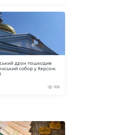
йський дрон пошкодив
енський собор у Херсоні.
О
166