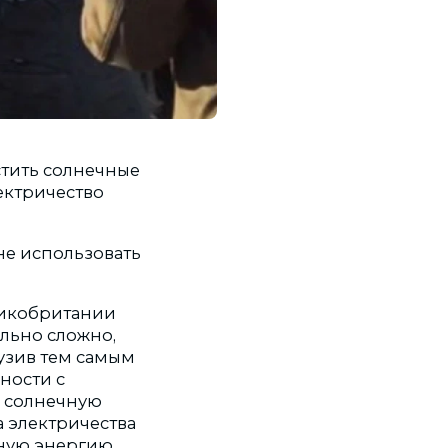
тить солнечные
ектричество
не использовать
еликобритании
ольно сложно,
узив тем самым
ности с
ю солнечную
а электричества
ную энергию.