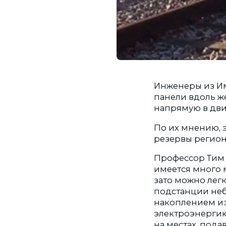
Инженеры из И
панели вдоль ж
напрямую в дви
По их мнению, э
резервы регион
Профессор Тим 
имеется много м
зато можно лег
подстанции неб
накоплением из
электроэнергию
на местах, под