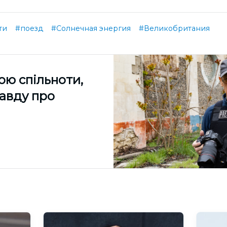
ти
#поезд
#Солнечная энергия
#Великобритания
ою спільноти,
равду про