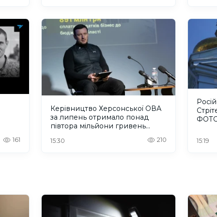
Росі
Керівництво Херсонської ОВА
Стріт
за липень отримало понад
ФОТ
півтора мільйони гривень
зарплати
161
210
15:30
15:19