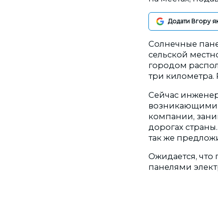
Додати Вгору я
Солнечные пане
сельской местн
городом распо
три километра.
Сейчас инженер
возникающими в
компании, зан
дорогах страны.
так же предлож
Ожидается, что
панелями электр