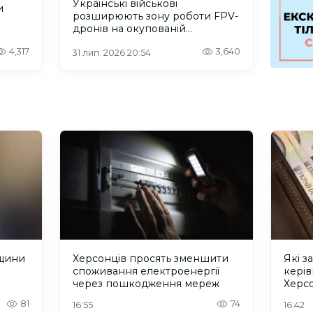
Українські військові
и
розширюють зону роботи FPV-
дронів на окупованій
Херсонщині.ВІДЕО
4,317
3,640
31 лип. 2026 20:54
нщини
Херсонців просять зменшити
Які з
споживання електроенергії
кері
через пошкодження мереж
Херсо
2026
81
74
16:55
16:42