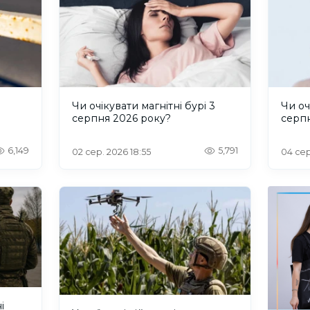
и
Чи очікувати магнітні бурі 3
Чи оч
серпня 2026 року?
серп
6,149
5,791
02 сер. 2026 18:55
04 сер
і