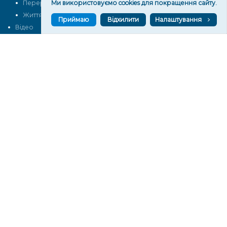
Перерва на каву
Ми використовуємо cookies для покращення сайту.
Промо
Життя
Блоги
Приймаю
Відхилити
Налаштування
Відео
Архів
Про нас
Контакти
Редакційна політика
Політика конфіденційності
Cпівпраця
КОНТАКТИ
Редакційний відділ:
ilona.polesova@gmail.com
vgorunews@gmail.com
lvgoru@gmail.com
team@vgoru.org
Відділ продажів:
partnership@vgoru.org
oleksiylehen@vgoru.org