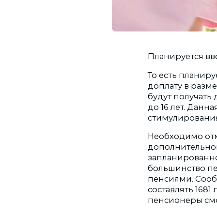
Планируется вв
То есть планиру
доплату в разме
будут получать 
до 16 лет. Данн
стимулировани
Необходимо отм
дополнительной
запланированно
большинство пе
пенсиями. Сооб
составлять 1681
пенсионеры смо