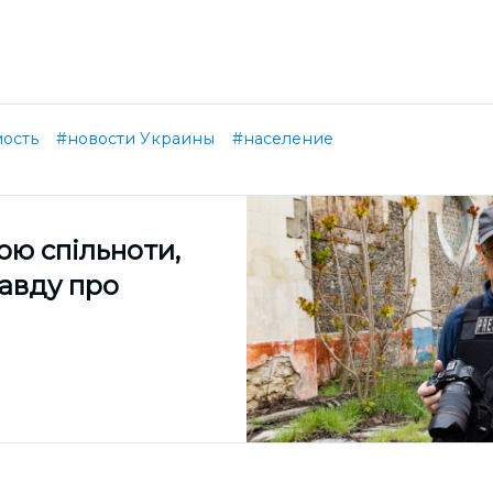
ость
#новости Украины
#население
ою спільноти,
равду про