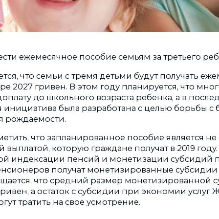
ести ежемесячное пособие семьям за третьего реб
ется, что семьи с тремя детьми будут получать еж
ре 2027 гривен. В этом году планируется, что мн
доплату до школьного возраста ребенка, а в посл
ая инициатива была разработана с целью борьбы с
я рождаемости.
етить, что запланированное пособие является н
 выплатой, которую граждане получат в 2019 году
й индексации пенсий и монетизации субсидий пл
нсионеров получат монетизированные субсидии 
щается, что средний размер монетизированной с
 гривен, а остаток с субсидии при экономии услуг
гут тратить на свое усмотрение.