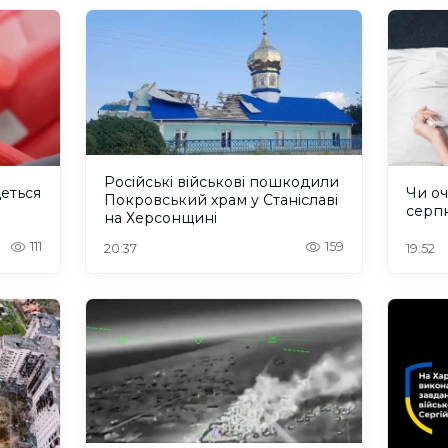
Російські військові пошкодили
деться
Чи оч
Покровський храм у Станіславі
серп
на Херсонщині
111
159
20:37
19:52