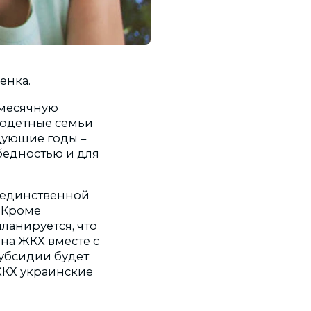
енка.
емесячную
огодетные семьи
едующие годы –
 бедностью и для
е единственной
. Кроме
анируется, что
на ЖКХ вместе с
убсидии будет
 ЖКХ украинские