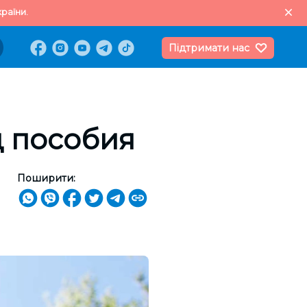
раїни.
Підтримати нас
д пособия
Поширити: