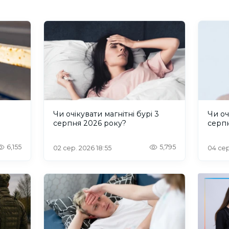
и
Чи очікувати магнітні бурі 3
Чи оч
серпня 2026 року?
серп
6,155
5,795
02 сер. 2026 18:55
04 сер