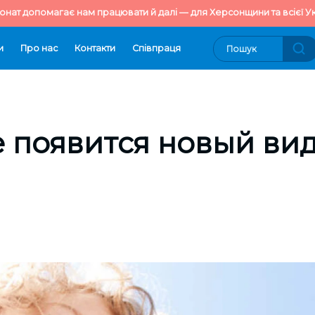
онат допомагає нам працювати й далі — для Херсонщини та всієї Ук
и
Про нас
Контакти
Cпівпраця
 появится новый ви