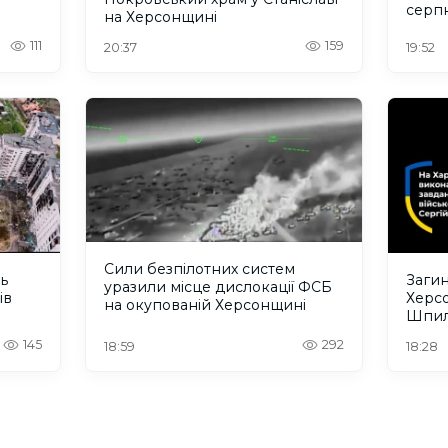
серп
на Херсонщині
111
159
20:37
19:52
Сили безпілотних систем
ть
Загин
уразили місце дислокації ФСБ
ів
Херс
на окупованій Херсонщині
Шпил
відбу
145
292
18:59
18:28