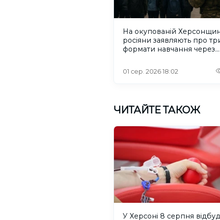
На окупованій Херсонщин
росіяни заявляють про тр
формати навчання через
проблеми зі світлом та
інтернетом
01 сер. 2026 18:02
ЧИТАЙТЕ ТАКОЖ
У Херсоні 8 серпня відбу