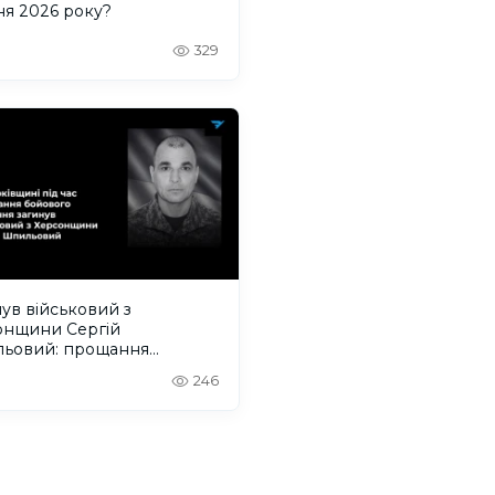
ня 2026 року?
329
ув військовий з
онщини Сергій
ьовий: прощання
деться на Одещині
246