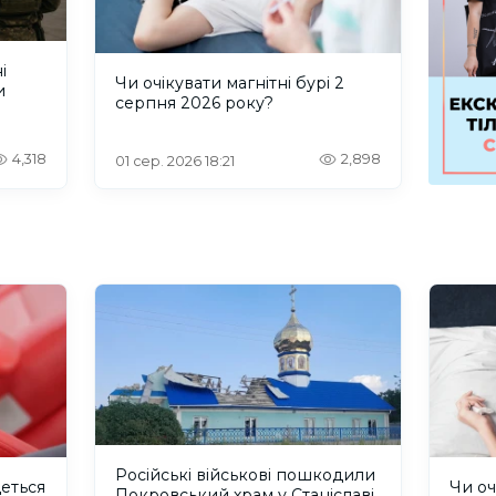
і
Чи очікувати магнітні бурі 2
и
серпня 2026 року?
4,318
2,898
01 сер. 2026 18:21
Російські військові пошкодили
деться
Чи оч
Покровський храм у Станіславі