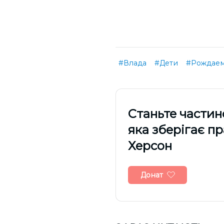
#Влада
#Дети
#Рождаем
Cтаньте частин
яка зберігає п
Херсон
Донат