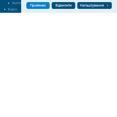
Життя
Блоги
Приймаю
Відхилити
Налаштування
Відео
Архів
Про нас
Контакти
Редакційна політика
Політика конфіденційності
Cпівпраця
КОНТАКТИ
Редакційний відділ:
ilona.polesova@gmail.com
vgorunews@gmail.com
lvgoru@gmail.com
team@vgoru.org
Відділ продажів:
partnership@vgoru.org
oleksiylehen@vgoru.org