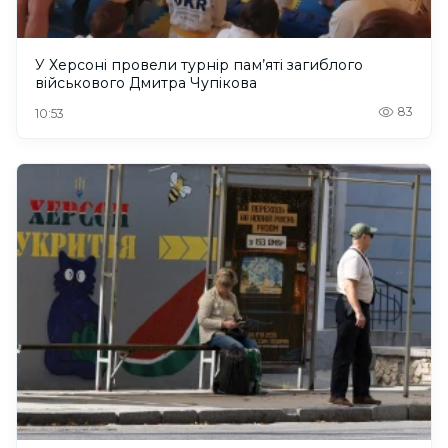
У Херсоні провели турнір пам’яті загиблого
військового Дмитра Чупікова
83
10:53