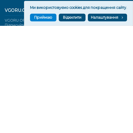
Ми використовуємо cookies для покращення сайту.
VGORU.ORG В GOOGLE NEWS
Приймаю
Відхилити
Налаштування
VGORU.ORG в GOOGLE NEWS
Підписуйтеся, щоб знати останні новини Херсона та
Херсонщини сьогодні
Підписатися
СТОРІНКИ
Новини
Тексти
Історії
Аналітика
Фактчек
Розслідування
Право
Фото
Перерва на каву
Промо
Життя
Блоги
Відео
Архів
Про нас
Контакти
Редакційна політика
Політика конфіденційності
Cпівпраця