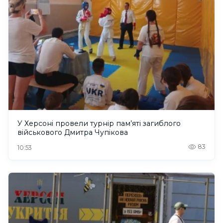
У Херсоні провели турнір пам’яті загиблого
військового Дмитра Чупікова
83
10:53