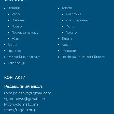
Новини
Тексти
Історії
Аналітика
Фактчек
Розслідування
Право
Фото
Перерва на каву
Промо
Життя
Блоги
Відео
Архів
Про нас
Контакти
Редакційна політика
Політика конфіденційності
Cпівпраця
КОНТАКТИ
Редакційний відділ:
ilona.polesova@gmail.com
vgorunews@gmail.com
lvgoru@gmail.com
team@vgoru.org