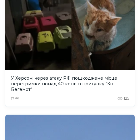
У Херсоні через атаку РФ пошкоджене місце
перетримки понад 40 котів із притулку "Кіт
Бегемот"
125
13:59