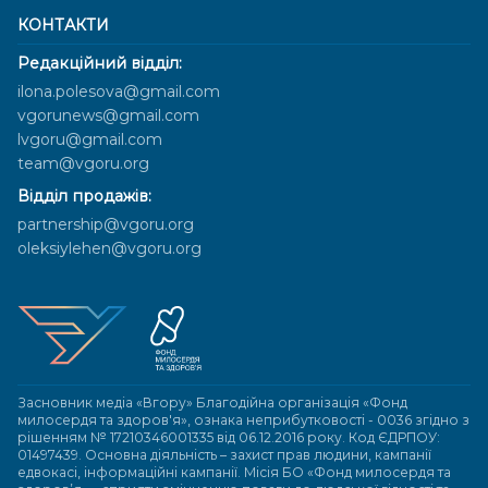
КОНТАКТИ
Редакційний відділ:
ilona.polesova@gmail.com
vgorunews@gmail.com
lvgoru@gmail.com
team@vgoru.org
Відділ продажів:
partnership@vgoru.org
oleksiylehen@vgoru.org
Засновник медіа «Вгору» Благодійна організація «Фонд
милосердя та здоров'я», ознака неприбутковості - 0036 згідно з
рішенням № 17210346001335 від 06.12.2016 року. Код ЄДРПОУ:
01497439. Основна діяльність – захист прав людини, кампанії
едвокасі, інформаційні кампанії. Місія БО «Фонд милосердя та