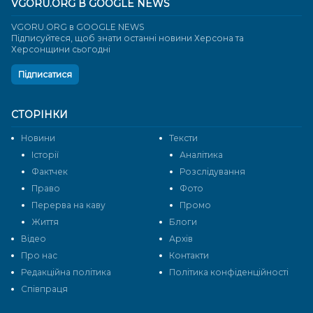
VGORU.ORG В GOOGLE NEWS
VGORU.ORG в GOOGLE NEWS
Підписуйтеся, щоб знати останні новини Херсона та
Херсонщини сьогодні
Підписатися
СТОРІНКИ
Новини
Тексти
Історії
Аналітика
Фактчек
Розслідування
Право
Фото
Перерва на каву
Промо
Життя
Блоги
Відео
Архів
Про нас
Контакти
Редакційна політика
Політика конфіденційності
Cпівпраця