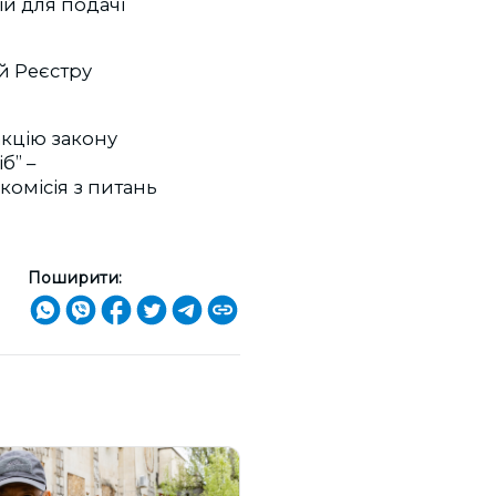
ій для подачі
ій Реєстру
кцію закону
іб”
–
комісія з питань
Поширити: