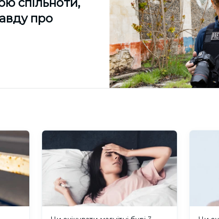
ою спільноти,
равду про