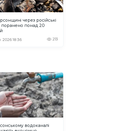
рсонщині через російські
и поранено понад 20
й
213
. 2026 18:36
сонському водоканалі
икають економно