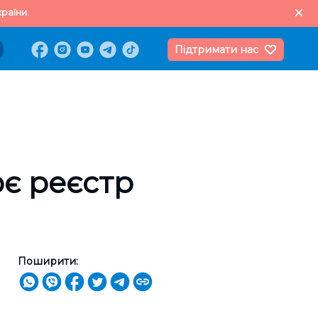
раїни.
Підтримати нас
є реєстр
Поширити: