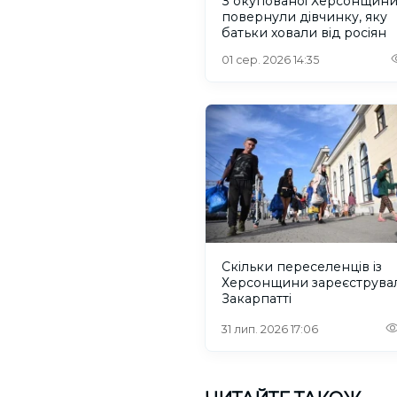
З окупованої Херсонщин
повернули дівчинку, яку
батьки ховали від росіян
01 сер. 2026 14:35
Скільки переселенців із
Херсонщини зареєструва
Закарпатті
31 лип. 2026 17:06