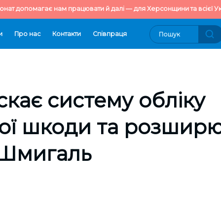
онат допомагає нам працювати й далі — для Херсонщини та всієї Ук
и
Про нас
Контакти
Cпівпраця
скає систему обліку
ої шкоди та розширю
– Шмигаль