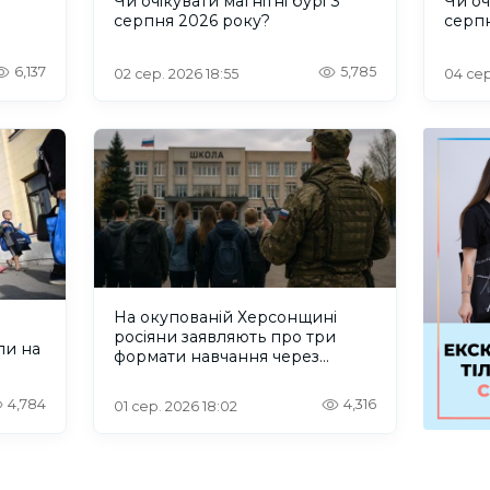
и
Чи очікувати магнітні бурі 3
Чи оч
серпня 2026 року?
серп
6,137
5,785
02 сер. 2026 18:55
04 сер
На окупованій Херсонщині
росіяни заявляють про три
ли на
формати навчання через
проблеми зі світлом та
інтернетом
4,784
4,316
01 сер. 2026 18:02