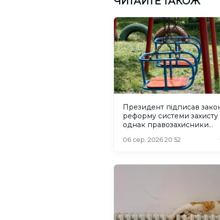
ЧИТАЙТЕ ТАКОЖ
Президент підписав зако
реформу системи захисту 
однак правозахисники
критикують його
06 сер. 2026 20:52