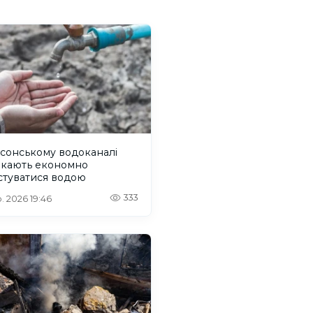
сонському водоканалі
икають економно
стуватися водою
333
. 2026 19:46