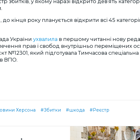
р збитків, у якому наразі відкрито дев’ять категор
.
, до кінця року планується відкрити всі 45 категор
ада України
ухвалила
в першому читанні нову реда
печення прав і свобод внутрішньо переміщених ос
т №12301, який підготувала Тимчасова спеціальна 
в ВПО.
овини Херсона
#Збитки
#шкода
#Реєстр