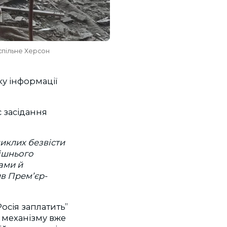
успільне Херсон
ку інформації
 засідання
иклих безвісти
рішнього
ами й
в Прем’єр-
осія заплатить”
 механізму вже