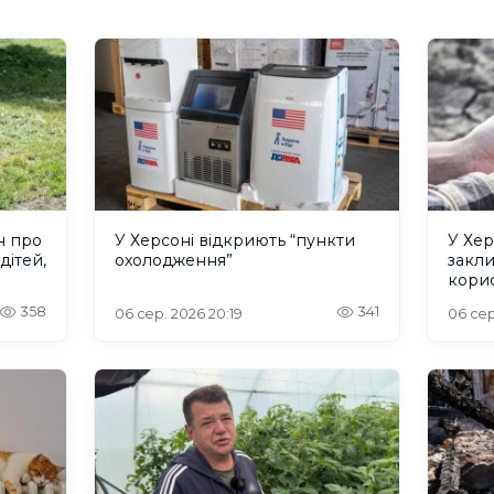
н про
У Херсоні відкриють “пункти
У Хер
дітей,
охолодження”
закл
кори
358
341
06 сер. 2026 20:19
06 сер