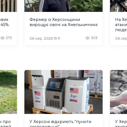
ових
Фермер із Херсонщини
На Хе
 45%.
вирощує овочі на Хмельниччині
атак
люде
275
303
06 сер. 2026 19:11
06 сер
н про
У Херсоні відкриють “пункти
У Хер
дітей,
охолодження”
закл