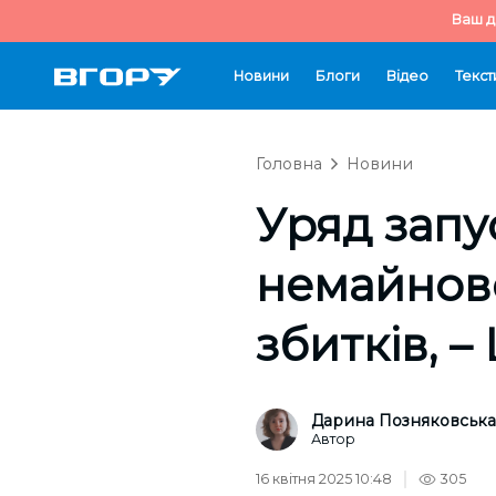
Ваш д
Новини
Блоги
Відео
Текст
Головна
Новини
Уряд запу
немайнов
збитків, 
Дарина Позняковська
Автор
16 квітня 2025 10:48
305