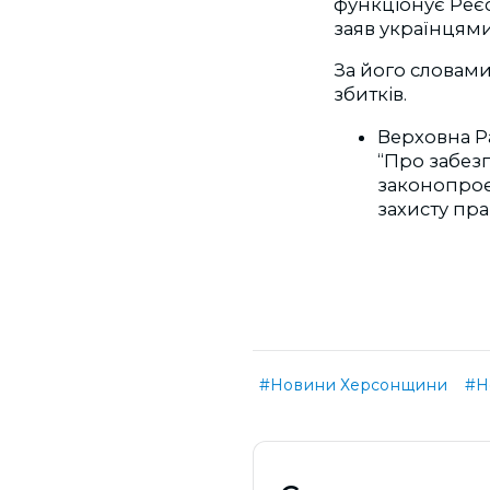
функціонує Реєст
заяв українцями
За його словами
збитків.
Верховна Р
“Про забез
законопроєк
захисту пра
#Новини Херсонщини
#Н