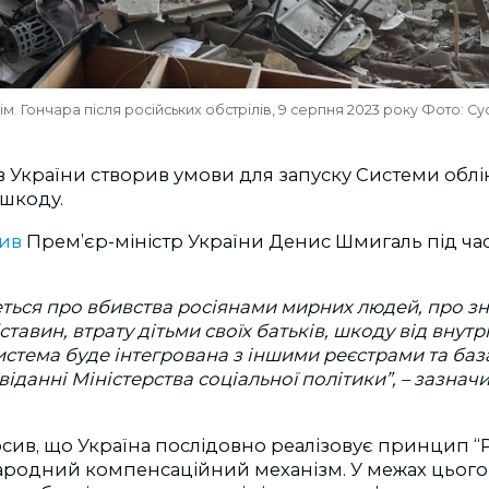
ім. Гончара після російських обстрілів, 9 серпня 2023 року Фото: С
ів України створив умови для запуску Системи облі
шкоду.
ив
Прем’єр-міністр України Денис Шмигаль під час
ться про вбивства росіянами мирних людей, про зн
тавин, втрату дітьми своїх батьків, шкоду від внут
стема буде інтегрована з іншими реєстрами та баз
віданні Міністерства соціальної політики”,
–
зазначи
ив, що Україна послідовно реалізовує принцип “Р
ародний компенсаційний механізм. У межах цього