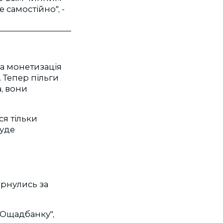
 самостійно", -
ла монетизація
 Тепер пільги
, вони
я тільки
буде
ернулись за
"Ощадбанку",