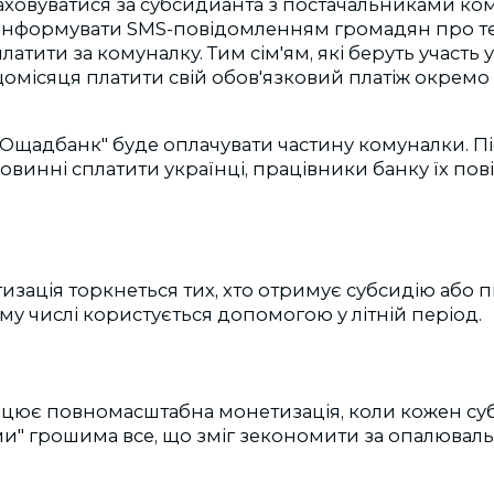
аховуватися за субсидианта з постачальниками ко
у інформувати SMS-повідомленням громадян про те,
тити за комуналку. Тим сім'ям, які беруть участь у
омісяця платити свій обов'язковий платіж окремо
Ощадбанк" буде оплачувати частину комуналки. Пі
повинні сплатити українці, працівники банку їх по
тизація торкнеться тих, хто отримує субсидію або п
ому числі користується допомогою у літній період.
рацює повномасштабна монетизація, коли кожен су
и" грошима все, що зміг зекономити за опалюваль