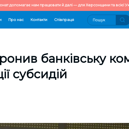
онат допомагає нам працювати й далі — для Херсонщини та всієї Ук
и
Про нас
Контакти
Cпівпраця
ронив банківську ко
ії субсидій