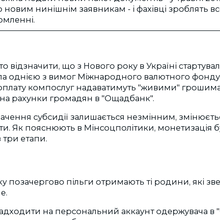
о новим нинішнім заявникам - і фахівці зроблять все
омленні.
то відзначити, що з Нового року в Україні стартува
ула однією з вимог Міжнародного валютного фонду.
 оплату компослуг надаватимуть "живими" грошима
на рахунки громадян в "Ощадбанк".
чення субсидії залишається незмінним, змінюєтьс
ти. Як пояснюють в Мінсоцполітики, монетизація 
 три етапи.
оку позачергово пільги отримають ті родини, які зв
е.
надходити на персональний аккаунт одержувача в 