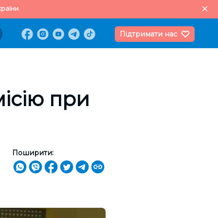
раїни.
Підтримати нас
місію при
Поширити: