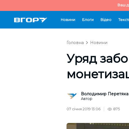
Ваш д
Новини
Блоги
Відео
Текст
Головна
Новини
Уряд забо
монетизац
Володимир Перетяка
Автор
07 січня 2019 13:06
875