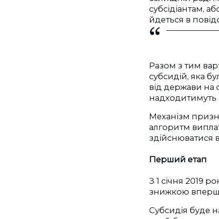
субсідіантам, аб
йдеться в повід
Разом з тим вар
субсидій, яка б
від держави на
надходитимуть 
Механізм призна
алгоритм випла
здійснюватися в
Перший етап
З 1 січня 2019 р
знижкою вперш
Субсидія буде 