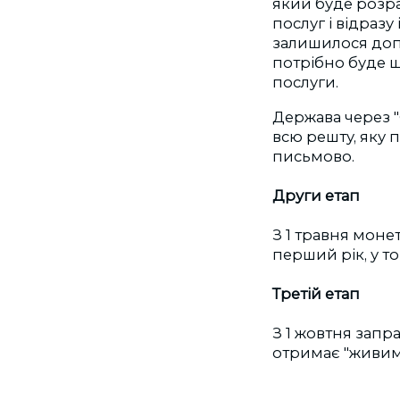
який буде розр
послуг і відраз
залишилося допла
потрібно буде щ
послуги.
Держава через "
всю решту, яку 
письмово.
Други етап
З 1 травня моне
перший рік, у т
Третій етап
З 1 жовтня зап
отримає "живим