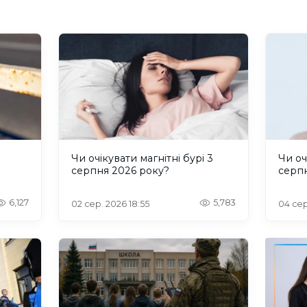
и
Чи очікувати магнітні бурі 3
Чи оч
серпня 2026 року?
серп
6,127
5,783
02 сер. 2026 18:55
04 сер