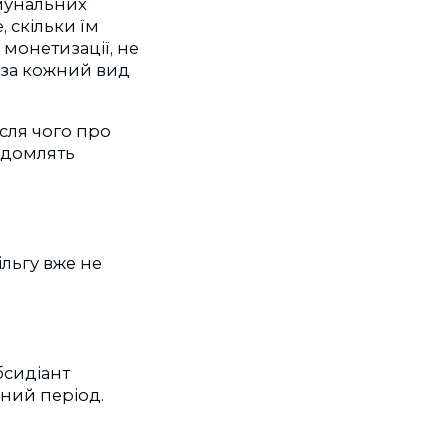
мунальних
 скільки їм
 монетизації, не
 за кожний вид
сля чого про
відомлять
ільгу вже не
бсидіант
ний період.