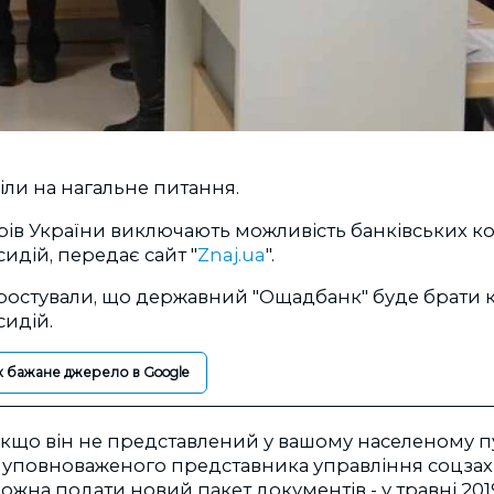
віли на нагальне питання.
стрів України виключають можливість банківських к
сидій, передає сайт "
Znaj.ua
".
спростували, що державний "Ощадбанк" буде брати 
сидій.
к бажане джерело в Google
якщо він не представлений у вашому населеному пун
 уповноваженого представника управління соцзахис
ожна подати новий пакет документів - у травні 20