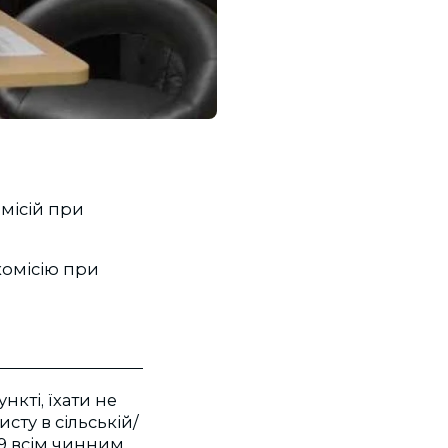
омісій при
комісію при
кті, їхати не
ту в сільській/
19 всім чинним