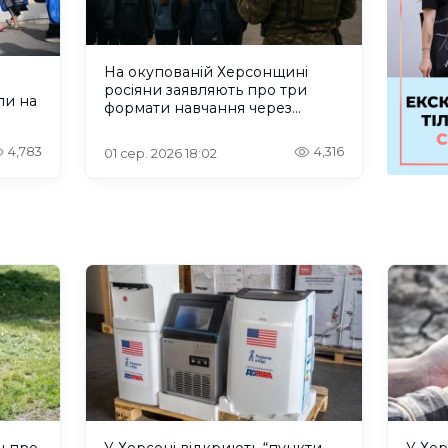
На окупованій Херсонщині
росіяни заявляють про три
ли на
формати навчання через
проблеми зі світлом та
інтернетом
4,783
4,316
01 сер. 2026 18:02
н про
У Херсоні відкриють “пункти
У Хер