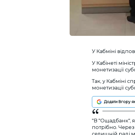
У Кабміні відпо
У Кабінеті міні
монетизації суб
Так, у Кабміні 
монетизації суб
Додати Вгору я
"В "Ощадбанк", 
потрібно. Через
селищній раді м