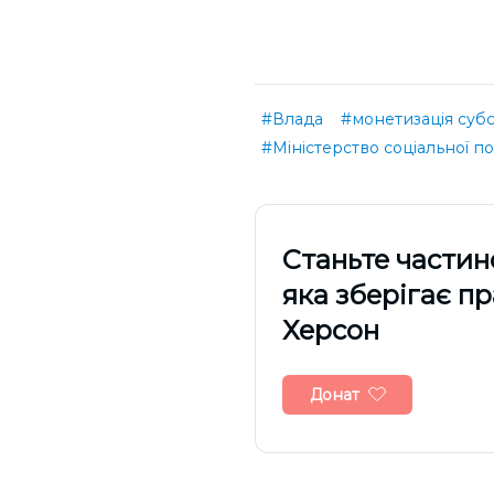
#Влада
#монетизація суб
#Міністерство соціальної п
Cтаньте частин
яка зберігає п
Херсон
Донат