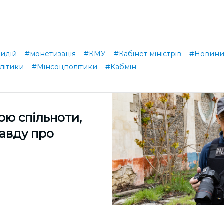
сидій
#монетизація
#КМУ
#Кабінет міністрів
#Новини
олітики
#Мінсоцполітики
#Кабмін
ою спільноти,
равду про