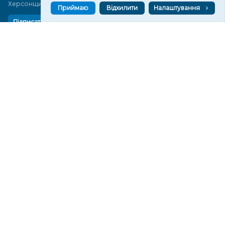
Херсонщини сьогодні
Приймаю
Відхилити
Налаштування
Підписатися
СТОРІНКИ
Новини
Тексти
Історії
Аналітика
Фактчек
Розслідування
Право
Фото
Перерва на каву
Промо
Життя
Блоги
Відео
Архів
Про нас
Контакти
Редакційна політика
Політика конфіденційності
Cпівпраця
КОНТАКТИ
Редакційний відділ: