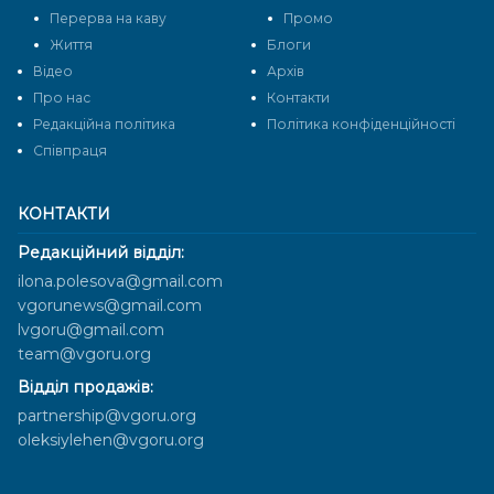
Перерва на каву
Промо
Життя
Блоги
Відео
Архів
Про нас
Контакти
Редакційна політика
Політика конфіденційності
Cпівпраця
КОНТАКТИ
Редакційний відділ:
ilona.polesova@gmail.com
vgorunews@gmail.com
lvgoru@gmail.com
team@vgoru.org
Відділ продажів:
partnership@vgoru.org
oleksiylehen@vgoru.org