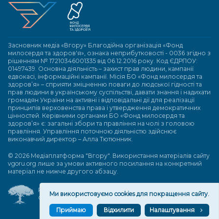
Засновник медіа «Вгору» Благодійна організація «Фонд
милосердя та здоров'я», ознака неприбутковості - 0036 згідно з
рішенням № 17210346001335 від 06.12.2016 року. Код ЄДРПОУ:
01497439. Основна діяльність – захист прав людини, кампанії
едвокасі, інформаційні кампанії. Місія БО «Фонд милосердя та
здоров’я» – сприяти зміцненню поваги до людської гідності та
прав людини в українському суспільстві, давати знання і надихати
громадян України на активні і відповідальні дії для реалізації
принципів верховенства права і утвердження демократичних
цінностей. Керівними органами БО «Фонд милосердя та
здоров’я» є: загальні збори та правління на чолі з головою
правління. Управління поточною діяльністю здійснює
виконавчий директор – Алла Тютюнник.
© 2026 Медіаплатформа "Вгору". Використання матеріалів сайту
vgoru.org лише за умови активного посилання на конкретний
матеріал не нижче другого абзацу.
Розробка та підтримка веб-сайту
Ми використовуємо cookies для покращення сайту.
Great People
Приймаю
Відхилити
Налаштування