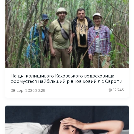
На дні колишнього Каховського водосховища
формується найбільший рівновіковий ліс Європи
12,745
08 сер. 2026 20:29