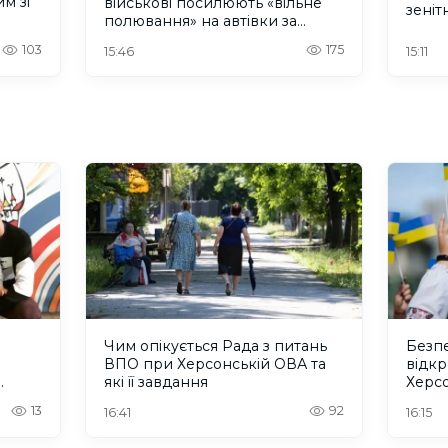
м зі
військові посилюють «вільне
зеніт
полювання» на автівки за
безп
допомогою дронів
103
175
15:46
15:11
Чим опікується Рада з питань
Безпе
ВПО при Херсонській ОВА та
відкр
які її завдання
Херс
13
92
16:41
16:15