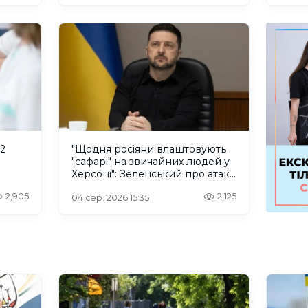
 2
"Щодня росіяни влаштовують
"сафарі" на звичайних людей у
Херсоні": Зеленський про атаку
російського дрона
2,905
2,125
04 сер. 2026 15:35