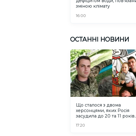
дефіцитом води, пов'язани
зміною клімату
16:00
ОСТАННІ НОВИНИ
Що сталося з двома
херсонцями, яких Росія
засудила до 20 та 11 років
колонії
17:20