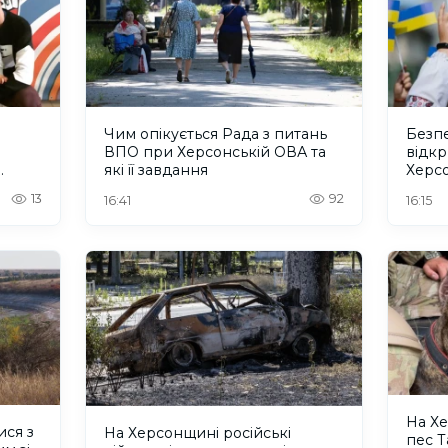
Чим опікується Рада з питань
Безпе
ВПО при Херсонській ОВА та
відкр
які її завдання
Херс
13
92
16:41
16:15
На Х
ися з
На Херсонщині російські
пес 