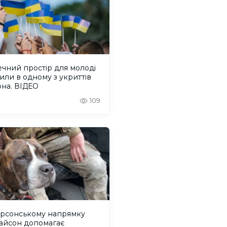
чний простір для молоді
или в одному з укриттів
она. ВІДЕО
109
ерсонському напрямку
Тайсон допомагає