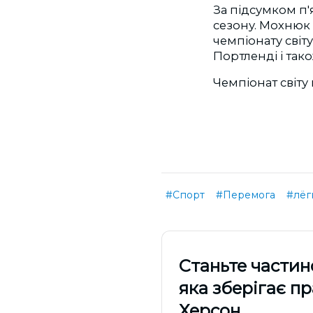
За підсумком п'
сезону. Мохнюк 
чемпіонату світ
Портленді і так
Чемпіонат світу
#Спорт
#Перемога
#лёг
Cтаньте частин
яка зберігає п
Херсон