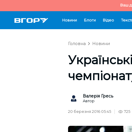
Ваш д
Новини
Блоги
Відео
Текст
Головна
Новини
Українські
чемпіонат
Валерія Гресь
Автор
20 березня 2016 05:45
725