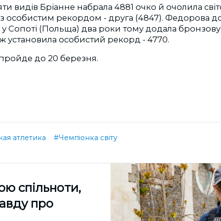
яти видів Бріанне набрала 4881 очко й очолила сві
з особистим рекордом - друга (4847). Федорова д
у у Сопоті (Польща) два роки тому додала бронзову
ож установила особистий рекорд - 4770.
 пройде до 20 березня.
кая атлетика
#Чемпіонка світу
ою спільноти,
равду про