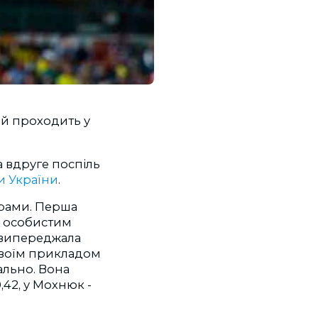
ий проходить у
а вдруге поспіль
и України
.
ерами. Перша
 з особистим
 випереджала
 своїм прикладом
ально. Вона
,42, у Мохнюк -