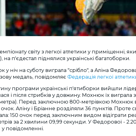
емпіонату світу з легкої атлетики у приміщенні, як
, на п'єдестал піднялися українські багатоборки.
 у ніч на суботу виграла "срібло", а Аліна Федоров
зову медаль, повідомляє
Федерація легкої атлетик
стину програми українські п'ятиборки вийшли лід
лася і після стрибків у довжину. Мохнюк їх виграла
 метра). Перед заключною 800-метрівкою Мохнюк
 очок. Аліну і Бріанне розділяли 36 пунктів. Проте
зала: 150 очок перед заключним видом відіграти ре
рів за 2 хвилини 09,99 секунди. У Федорової - 2.20
ся у повідомленні.