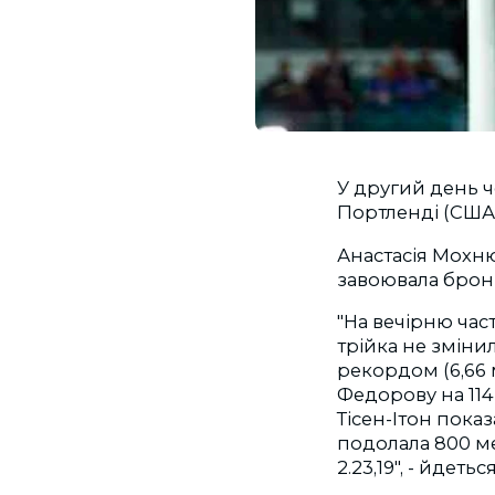
У другий день ч
Портленді (США)
Анастасія Мохнюк
завоювала брон
"На вечірню ча
трійка не зміни
рекордом (6,66
Федорову на 114
Тісен-Ітон пока
подолала 800 мет
2.23,19", - йдеть