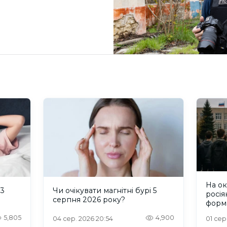
На о
 3
Чи очікувати магнітні бурі 5
росія
серпня 2026 року?
форм
пробл
5,805
4,900
04 сер. 2026 20:54
01 сер
інте