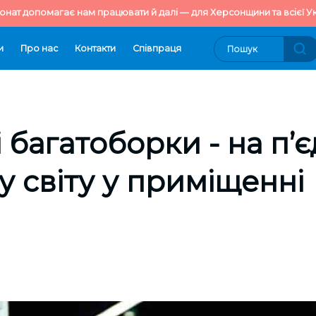
онат допомагає нам працювати й далі — для Херсонщини та всієї Ук
и
Про нас
Контакти
Cпівпраця
 багатоборки - на п’є
у світу у приміщенні