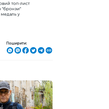
товий топ-лист
о "бронзи"
 медаль у
Поширити: