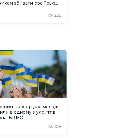
никам збивати російські
ілотники
255
чний простір для молоді
или в одному з укриттів
она. ВІДЕО
109