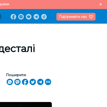
раїни.
Підтримати нас
десталі
Поширити: