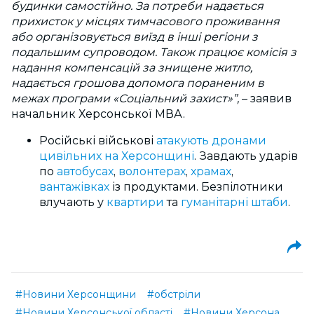
будинки самостійно. За потреби надається
прихисток у місцях тимчасового проживання
або організовується виїзд в інші регіони з
подальшим супроводом. Також працює комісія з
надання компенсацій за знищене житло,
надається грошова допомога пораненим в
межах програми «Соціальний захист»”,
–
заявив
начальник Херсонської МВА.
Російські військові
атакують дронами
цивільних на Херсонщині
. Завдають ударів
по
автобусах
,
волонтерах
,
храмах
,
вантажівках
із продуктами. Безпілотники
влучають у
квартири
та
гуманітарні штаби
.
#Новини Херсонщини
#обстріли
#Новини Херсонської області
#Новини Херсона