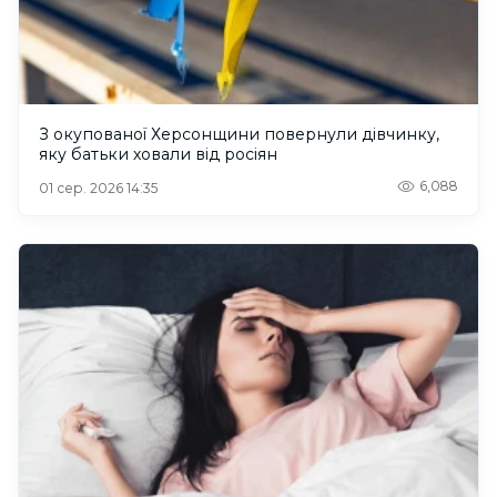
З окупованої Херсонщини повернули дівчинку,
яку батьки ховали від росіян
6,088
01 сер. 2026 14:35