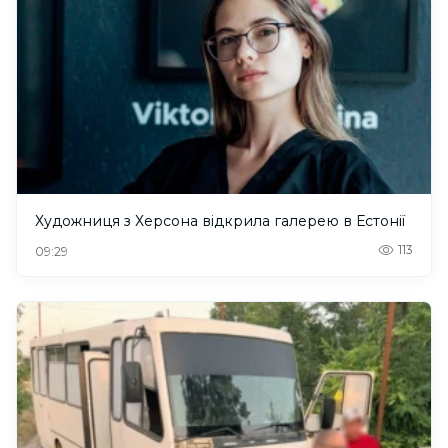
Художниця з Херсона відкрила галерею в Естонії
113
09:29