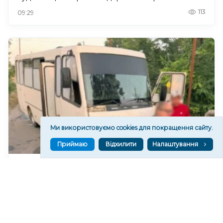
113
09:29
Ми використовуємо cookies для покращення сайту.
Приймаю
Відхилити
Налаштування
Російські війська атакували дроном автобус на
Херсонщині, є поранені
136
08:36