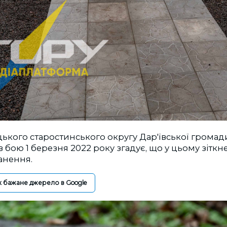
цького старостинського округу Дар'ївської громади
в бою 1 березня 2022 року згадує, що у цьому зітк
анення.
к бажане джерело в Google