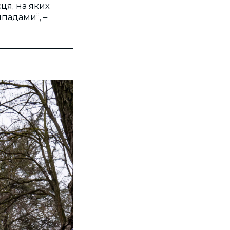
ця, на яких
падами”, –