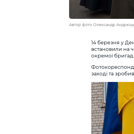
Автор фото Олександр Андрющ
14 березня у Де
встановили на че
окремої бригади
Фотокореспонд
заході та зробив