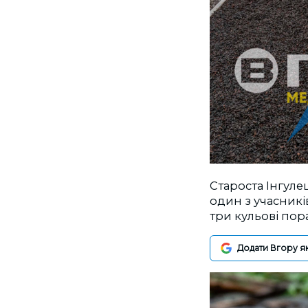
Староста Інгуле
один з учасникі
три кульові пор
Додати Вгору я