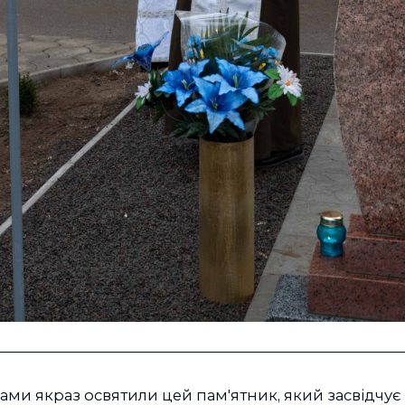
вами якраз освятили цей пам'ятник, який засвідчує