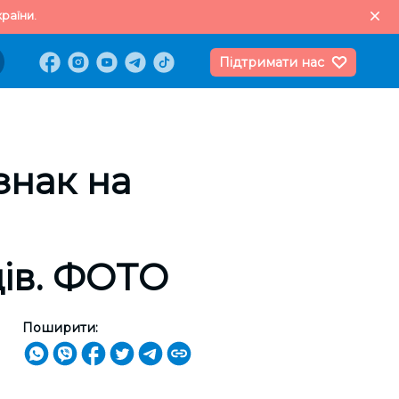
раїни.
Підтримати нас
знак на
ців. ФОТО
Поширити: