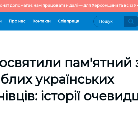
онат допомагає нам працювати й далі — для Херсонщини та всієї Ук
и
Про нас
Контакти
Cпівпраця
 освятили пам'ятний 
иблих українських
івців: історії очевид