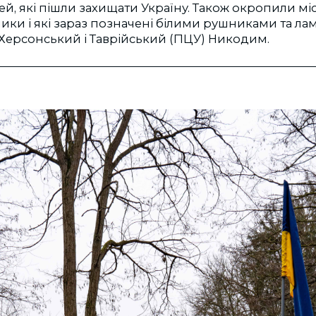
ей, які пішли захищати Україну. Також окропили міс
ики і які зараз позначені білими рушниками та лам
 Херсонський і Таврійський (ПЦУ) Никодим.