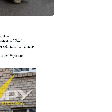
к, що
ьйону 124-ї
ї обласної ради.
нко був на