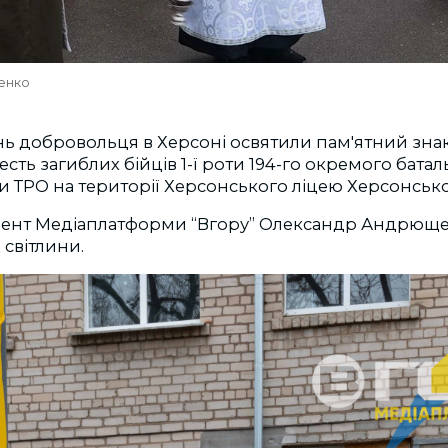
енко
нь добровольця в Херсоні освятили пам'ятний зна
сть загиблих бійців 1-ї роти 194-го окремого батал
 ТРО на території Херсонського ліцею Херсонсько
ент Медіаплатформи “Вгору” Олександр Андрюще
 світлини.