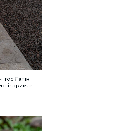
 Ігор Лапін
ненні отримав