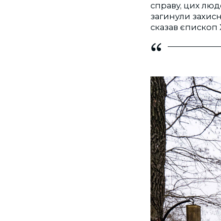
справу, цих люд
загинули захисн
сказав єпископ