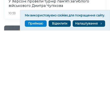
У Херсоні провели турнір пам’яті загиблого
військового Дмитра Чупікова
75
10:53
Ми використовуємо cookies для покращення сайту.
Приймаю
Відхилити
Налаштування
У Херсоні обмежать рух тролейбусів за одним із
маршрутів