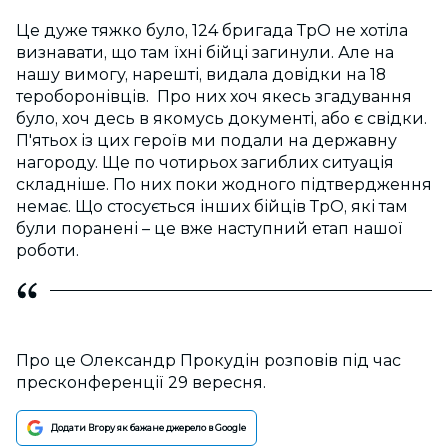
Це дуже тяжко було, 124 бригада ТрО не хотіла
визнавати, що там їхні бійці загинули. Але на
нашу вимогу, нарешті, видала довідки на 18
тероборонівців. Про них хоч якесь згадування
було, хоч десь в якомусь документі, або є свідки.
П'ятьох із цих героїв ми подали на державну
нагороду. Ще по чотирьох загиблих ситуація
складніше. По них поки жодного підтвердження
немає. Що стосується інших бійців ТрО, які там
були поранені – це вже наступний етап нашої
роботи.
Про це Олександр Прокудін розповів під час
пресконференції 29 вересня.
Додати Вгору як бажане джерело в Google