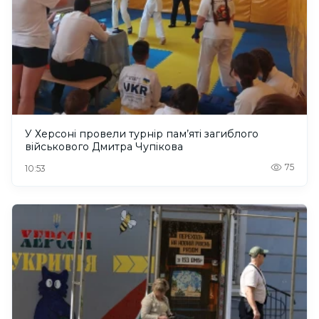
У Херсоні провели турнір пам’яті загиблого
військового Дмитра Чупікова
75
10:53