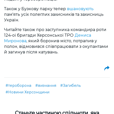
Також у Бузкову парку тепер
вшановують
пам'ять усіх полеглих захисників та захисниць
Україн.
Читайте також про заступника командира роти
124-ої бригади Херсонської ТРО
Дениса
Миронова
, який боронив місто, потрапив у
полон, відмовився співпрацювати з окупантами
й загинув після катувань.
#тероборона
#визнання
#Загибель
#Новини Херсонщини
Cтаньте частиною спільноти, яка