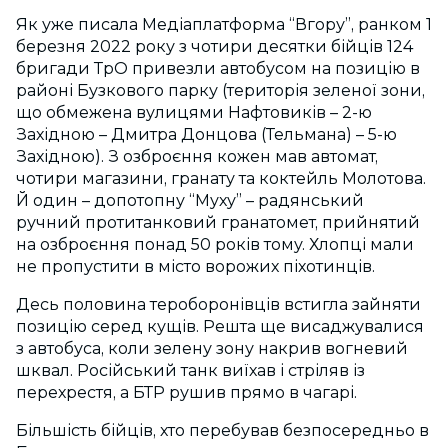
Як уже писала Медіаплатформа “Вгору”, ранком 1
березня 2022 року з чотири десятки бійців 124
бригади ТрО привезли автобусом на позицію в
районі Бузкового парку (територія зеленої зони,
що обмежена вулицями Нафтовиків – 2-ю
Західною – Дмитра Донцова (Тельмана) – 5-ю
Західною). З озброєння кожен мав автомат,
чотири магазини, гранату та коктейль Молотова.
Й один – допотопну “Муху” – радянський
ручний протитанковий гранатомет, прийнятий
на озброєння понад 50 років тому. Хлопці мали
не пропустити в місто ворожих піхотинців.
Десь половина тероборонівців встигла зайняти
позицію серед кущів. Решта ще висаджувалися
з автобуса, коли зелену зону накрив вогневий
шквал. Російський танк виїхав і стріляв із
перехрестя, а БТР рушив прямо в чагарі.
Більшість бійців, хто перебував безпосередньо в