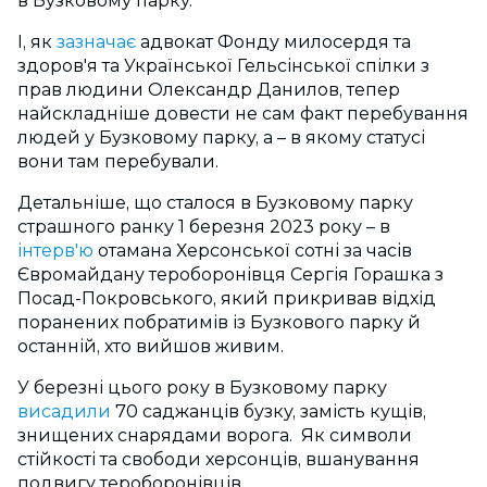
в Бузковому парку.
І, як
зазначає
адвокат Фонду милосердя та
здоров'я та Української Гельсінської спілки з
прав людини Олександр Данилов, тепер
найскладніше довести не сам факт перебування
людей у Бузковому парку, а – в якому статусі
вони там перебували.
Детальніше, що сталося в Бузковому парку
страшного ранку 1 березня 2023 року – в
інтерв'ю
отамана Херсонської сотні за часів
Євромайдану тероборонівця Сергія Горашка з
Посад-Покровського, який прикривав відхід
поранених побратимів із Бузкового парку й
останній, хто вийшов живим.
У березні цього року в Бузковому парку
висадили
70 саджанців бузку, замість кущів,
знищених снарядами ворога. Як символи
стійкості та свободи херсонців, вшанування
подвигу тероборонівців.