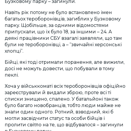
Бузковому парку – загинули.
Навіть рік потому не було встановлено імен
багатьох тероборонівців, загиблих у Бузковому
парку. Щобільше, за одними відомостями
припускали, що їх було 18, за іншими – 24. А
деякі працівники СБУ взагалі заявляли, що там
були не тероборонівці, а – “звичайні херсонські
хлопці”.
Бійці, які тоді отримали поранення, але вижили,
досі не можуть довести, що побували в тому
пеклі.
Хоча у військкоматі всіх тероборонівців офіційно
зареєстрували й видали зброю, проте всі ті
списки знищено, спалено. У батальйоні також
було багато новобранців, тобто люди майже не
знали один одного. Ротний, взводний, які б
могли засвідчити статус та особи бійців і
пролити світло на те, що відбувалося – загинули