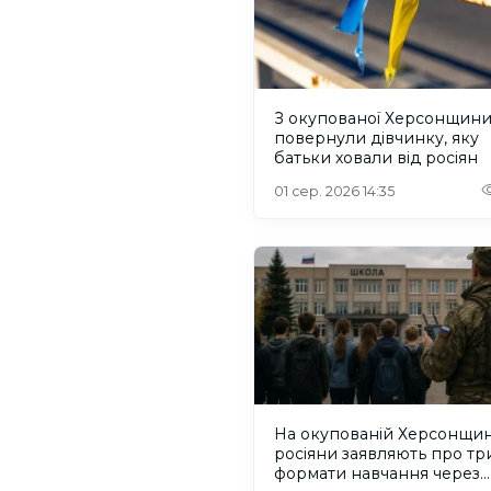
З окупованої Херсонщин
повернули дівчинку, яку
батьки ховали від росіян
01 сер. 2026 14:35
На окупованій Херсонщин
росіяни заявляють про тр
формати навчання через