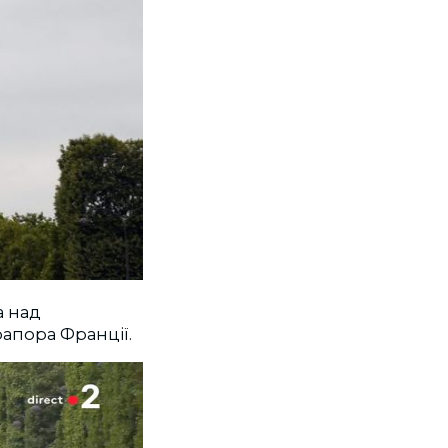
а над
апора Франції.