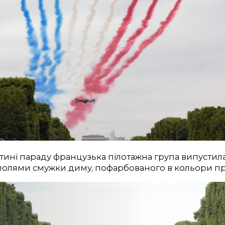
стині параду французька пілотажна група випустил
олями смужки диму, пофарбованого в кольори пр