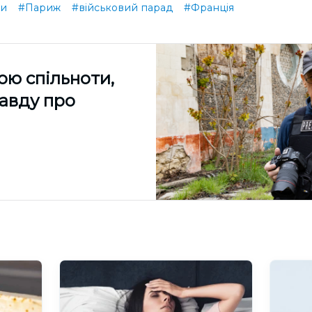
ни
#Париж
#військовий парад
#Франція
ою спільноти,
равду про