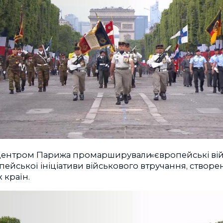
у центром Парижа промарширували
«
європейські ві
пейської ініціативи військового втручання, створен
 країн.