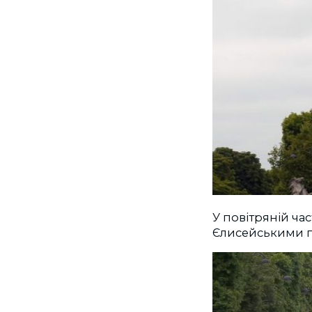
У повітряній ча
Єлисейськими п