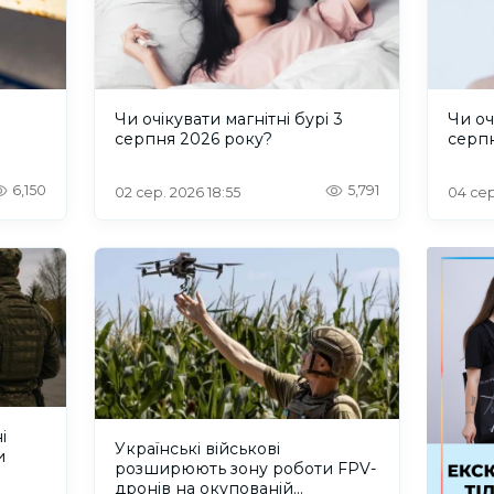
и
Чи очікувати магнітні бурі 3
Чи оч
серпня 2026 року?
серп
6,150
5,791
02 сер. 2026 18:55
04 сер
і
Українські військові
и
розширюють зону роботи FPV-
дронів на окупованій