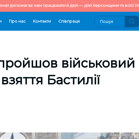
онат допомагає нам працювати й далі — для Херсонщини та всієї Ук
и
Про нас
Контакти
Cпівпраця
пройшов військовий 
взяття Бастилії