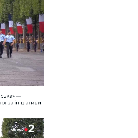
йська» —
ої за ініціативи