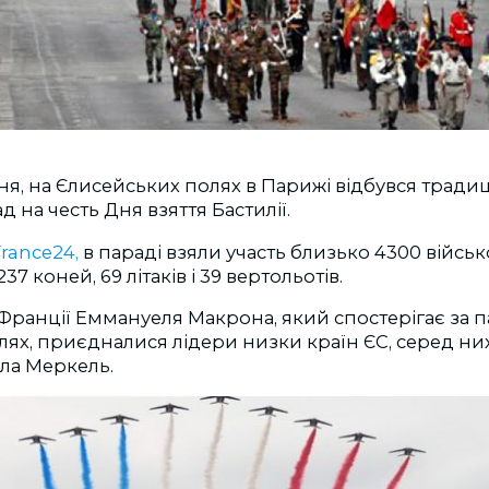
пня, на Єлисейських полях в Парижі відбувся тради
 на честь Дня взяття Бастилії.
rance24,
в параді взяли участь близько 4300 війсь
237 коней, 69 літаків і 39 вертольотів.
Франції Еммануеля Макрона, який спостерігає за 
ях, приєдналися лідери низки країн ЄС, серед ни
ла Меркель.