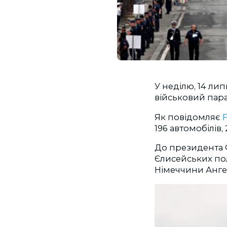
У неділю, 14 ли
військовий парад
Як повідомляє
F
196 автомобілів, 
До президента 
Єлисейських пол
Німеччини Анге