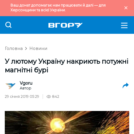
Ваш донат допомагає нам працювати й далі — для
Херсонщини та всієї України.
Головна
Новини
У лютому Україну накриють потужні
магнітні бурі
Vgoru
Автор
29 січня 2019 05:29
842