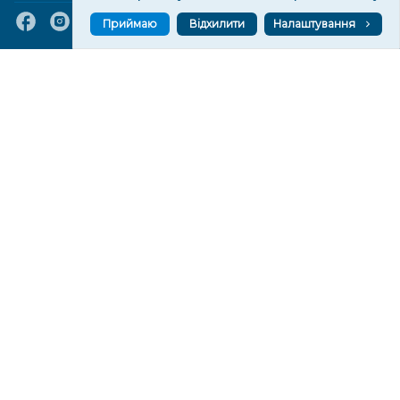
Приймаю
Відхилити
Налаштування
VGORU.ORG В GOOGLE NEWS
VGORU.ORG в GOOGLE NEWS
Підписуйтеся, щоб знати останні новини Херсона та
Херсонщини сьогодні
Підписатися
СТОРІНКИ
Новини
Тексти
Історії
Аналітика
Фактчек
Розслідування
Право
Фото
Перерва на каву
Промо
Життя
Блоги
Відео
Архів