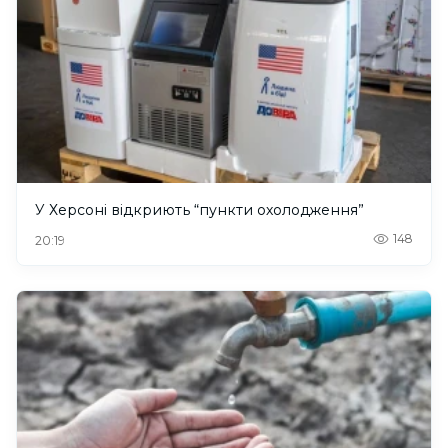
У Херсоні відкриють “пункти охолодження”
148
20:19