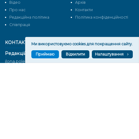
Відео
Архів
Про нас
Контакти
Редакційна політика
Політика конфіденційності
Cпівпраця
КОНТАКТИ
Ми використовуємо cookies для покращення сайту.
Редакційний відділ:
Приймаю
Відхилити
Налаштування
ilona.polesova@gmail.com
vgorunews@gmail.com
lvgoru@gmail.com
team@vgoru.org
Відділ продажів:
partnership@vgoru.org
oleksiylehen@vgoru.org