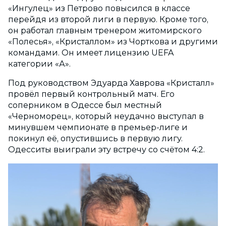
«Ингулец» из Петрово повысился в классе
перейдя из второй лиги в первую. Кроме того,
он работал главным тренером житомирского
«Полесья», «Кристаллом» из Чорткова и другими
командами. Он имеет лицензию UEFA
категории «А».
Под руководством Эдуарда Хаврова «Кристалл»
провёл первый контрольный матч. Его
соперником в Одессе был местный
«Черноморец», который неудачно выступал в
минувшем чемпионате в премьер-лиге и
покинул её, опустившись в первую лигу.
Одесситы выиграли эту встречу со счётом 4:2.