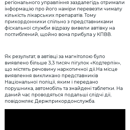
регіонального управління заздалегідь отримали
інформацію про його наміри перевезти чималу
кількість лікарських препаратів. Тому
прикордонники спільно з представниками
фіскальної служби відразу вивели автівку на
поглиблений, щойно вона прибула у КПВВ.
Як результат, в автівці за магнітолою було
виявлено більше 3,3 тисяч пігулок «Кодтерпін»,
що містять речовину наркотичної дії.На місце
виявлення викликано представників
Національної поліції, яким і передано
порушника, автомобіль та знайдені таблетки. На
даний час проводяться подальші слідчі дії,
повідомляє Держприкордонслужба.