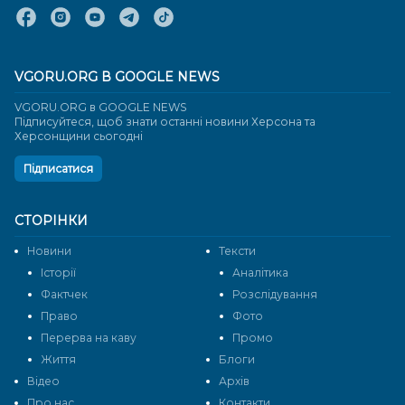
VGORU.ORG В GOOGLE NEWS
VGORU.ORG в GOOGLE NEWS
Підписуйтеся, щоб знати останні новини Херсона та
Херсонщини сьогодні
Підписатися
СТОРІНКИ
Новини
Тексти
Історії
Аналітика
Фактчек
Розслідування
Право
Фото
Перерва на каву
Промо
Життя
Блоги
Відео
Архів
Про нас
Контакти