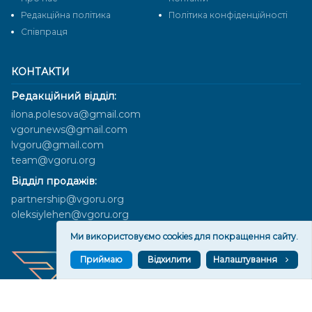
Редакційна політика
Політика конфіденційності
Cпівпраця
КОНТАКТИ
Редакційний відділ:
ilona.polesova@gmail.com
vgorunews@gmail.com
lvgoru@gmail.com
team@vgoru.org
Відділ продажів:
partnership@vgoru.org
oleksiylehen@vgoru.org
Ми використовуємо cookies для покращення сайту.
Приймаю
Відхилити
Налаштування