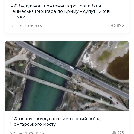
РФ будує нові понтонні переправи біля
Генічеська і Чонгара до Криму – супутникові
знімки
876
01 сер. 2026 20:51
РФ планує збудувати тимчасовий об’їзд
Чонгарського мосту
775
20 лип. 2026 18:44