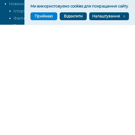
Новини
Тексти
Ми використовуємо cookies для покращення сайту.
Історії
Аналітика
Приймаю
Відхилити
Налаштування
Фактчек
Розслідування
Право
Фото
Перерва на каву
Промо
Життя
Блоги
Відео
Архів
Про нас
Контакти
Редакційна політика
Політика конфіденційності
Cпівпраця
КОНТАКТИ
Редакційний відділ:
ilona.polesova@gmail.com
vgorunews@gmail.com
lvgoru@gmail.com
team@vgoru.org
Відділ продажів: