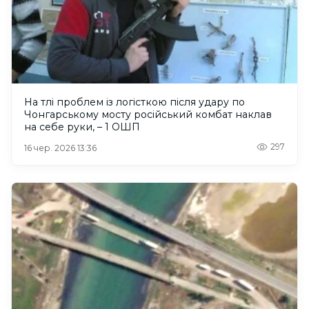
На тлі проблем із логісткою після удару по
Чонгарському мосту російський комбат наклав
на себе руки, – 1 ОШП
297
16 чер. 2026 13:36