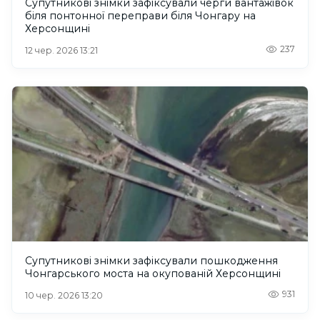
Супутникові знімки зафіксували черги вантажівок
біля понтонної переправи біля Чонгару на
Херсонщині
237
12 чер. 2026 13:21
Супутникові знімки зафіксували пошкодження
Чонгарського моста на окупованій Херсонщині
931
10 чер. 2026 13:20