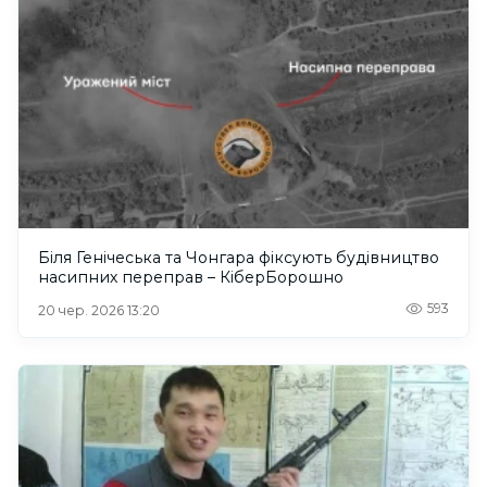
Біля Генічеська та Чонгара фіксують будівництво
насипних переправ – КіберБорошно
593
20 чер. 2026 13:20