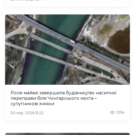
Росія майже завершила будівництво насипної
переправи біля Чонгарського моста –
супутникові знімки
1,534
30 чер. 2026 15:22