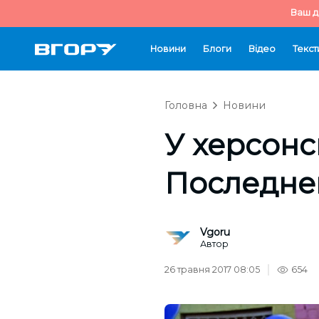
Ваш д
Новини
Блоги
Відео
Текст
Головна
Новини
У херсонс
Последне
Vgoru
Автор
26 травня 2017 08:05
654