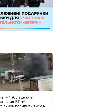
ка РФ збільшують
ість атак БПлА,
гаючись посилити тиск на