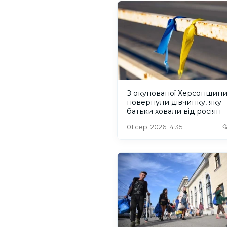
З окупованої Херсонщин
повернули дівчинку, яку
батьки ховали від росіян
01 сер. 2026 14:35