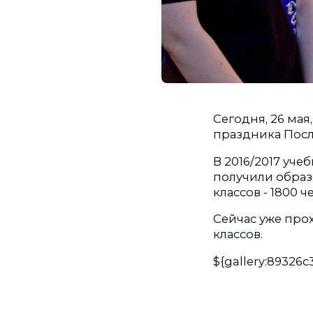
Сегодня, 26 ма
праздника Посл
В 2016/2017 уч
получили образо
классов - 1800 ч
Сейчас уже прох
классов.
${gallery:89326