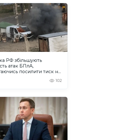
ка РФ збільшують
ість атак БПлА,
гаючись посилити тиск на
лів Херсонщини
102