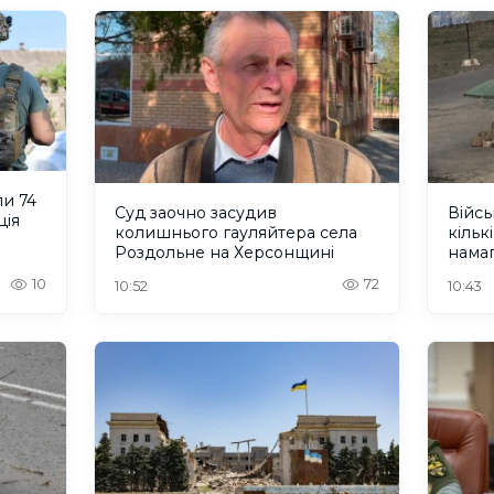
и 74
Суд заочно засудив
Війсь
ція
колишнього гауляйтера села
кільк
Роздольне на Херсонщині
нама
жите
10
72
10:52
10:43