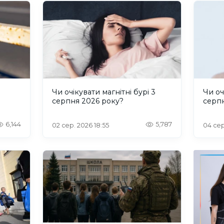
и
Чи очікувати магнітні бурі 3
Чи оч
серпня 2026 року?
серп
6,144
5,787
02 сер. 2026 18:55
04 сер