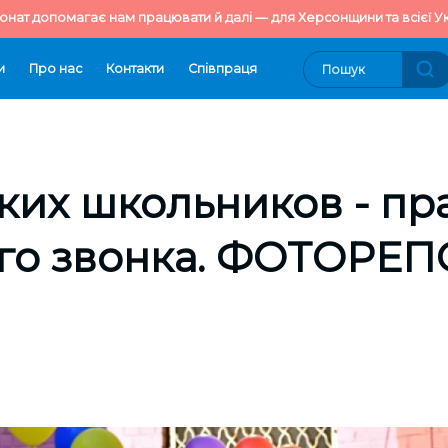
онат допомагає нам працювати й далі — для Херсонщини та всієї Ук
и
Про нас
Контакти
Cпівпраця
ких школьников - пр
го звонка. ФОТОРЕ