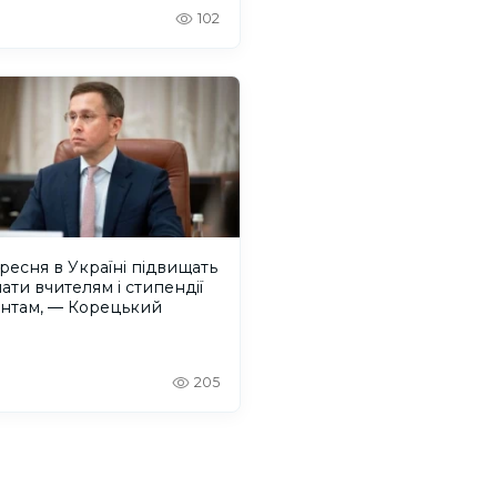
лів Херсонщини
102
ересня в Україні підвищать
ати вчителям і стипендії
ентам, — Корецький
205