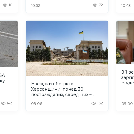
жите
10
72
10:52
10:43
З 1 в
ВА
зарпл
ку
студ
Наслідки обстрілів
Херсонщини: понад 30
постраждалих, серед них –
дитина
143
162
09:06
09:00