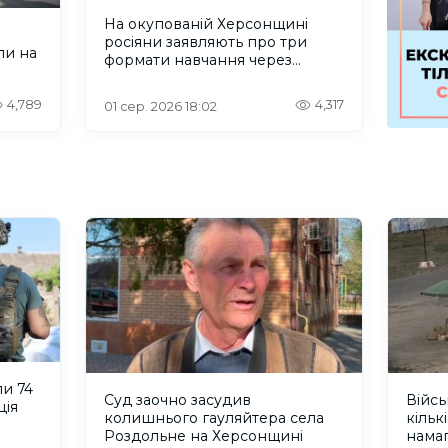
На окупованій Херсонщині
росіяни заявляють про три
ли на
формати навчання через
проблеми зі світлом та
інтернетом
4,789
4,317
01 сер. 2026 18:02
и 74
Суд заочно засудив
Війсь
ція
колишнього гауляйтера села
кільк
Роздольне на Херсонщині
нама