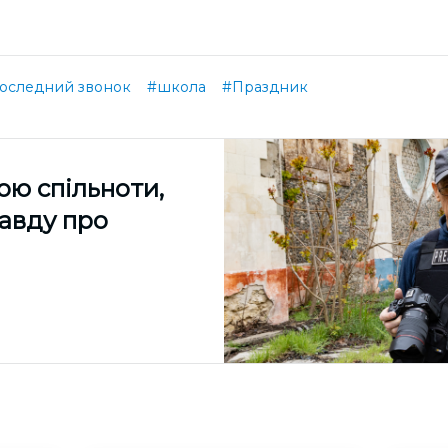
оследний звонок
#школа
#Праздник
ою спільноти,
равду про