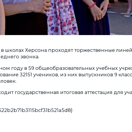
я, в школах Херсона проходят торжественные лине
еднего звонка.
ебном году в 59 общеобразовательных учебных учр
вание 32151 учеников, из них выпускников 9 классов
еловек.
одит государственная итоговая аттестация для уча
c322b2b71b3115bcf31b521a5d8}