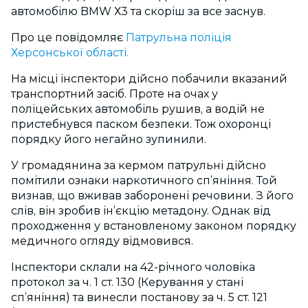
автомобілю BMW Х3 та скоріш за все заснув.
Про це повідомляє
Патрульна поліція
Херсонської області.
На місці інспектори дійсно побачили вказаний
транспортний засіб. Проте на очах у
поліцейських автомобіль рушив, а водій не
пристебнувся паском безпеки. Тож охоронці
порядку його негайно зупинили.
У громадянина за кермом патрульні дійсно
помітили ознаки наркотичного сп’яніння. Той
визнав, що вживав заборонені речовини. З його
слів, він зробив ін’єкцію метадону. Однак від
проходження у встановленому законом порядку
медичного огляду відмовився.
Інспектори склали на 42-річного чоловіка
протокол за ч. 1 ст. 130 (Керування у стані
сп’яніння) та винесли постанову за ч. 5 ст. 121