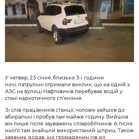
У четвер, 23 січня, близько 3-ї години
ночі, патрульні отримали виклик, що на одній з
АЗС на вулиці Нафтовиків перебуває водій у
стані наркотичного сп’яніння.
Зі слів працівників станції, чоловік зайшов до
вбиральні і пробув там майже годину. Вийшов
він лише після зауважень співробітників. А після
нього там знайшли використаний шприц. Також
заявник додав, що громадянин сів до