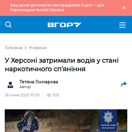
Ваш донат допомагає нам працювати й далі — для
Херсонщини та всієї України.
Головна
Новини
У Херсоні затримали водія у стані
наркотичного сп’яніння
Тетяна Гончарова
Автор
26 січня 2020 17:03
305