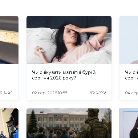
и
Чи очікувати магнітні бурі 3
Чи оч
серпня 2026 року?
серп
6,124
5,779
02 сер. 2026 18:55
04 сер