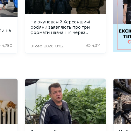
На окупованій Херсонщині
росіяни заявляють про три
ли на
формати навчання через
проблеми зі світлом та
інтернетом
4,780
4,314
01 сер. 2026 18:02