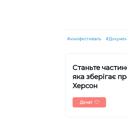
#кінофестиваль
#Докумен
Cтаньте частин
яка зберігає п
Херсон
Донат