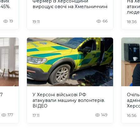
ових
Фермер із Херсонщини
На Хе
 45%.
вирощує овочі на Хмельниччині
атак
люде
19
66
19:11
18:36
 7
У Херсоні військові РФ
Очіль
атакували машину волонтерів.
адмін
ВІДЕО
Херс
“інте
177
149
17:11
16:56
терит