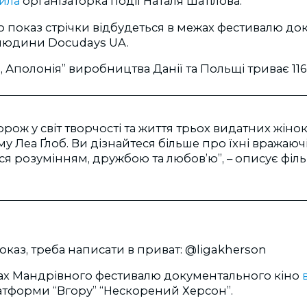
мила
організаторка події Наталя Шатілова.
о показ стрічки відбудеться в межах фестивалю д
 людини Docudays UA.
, Аполонія” виробництва Данії та Польщі триває 116 
рож у світ творчості та життя трьох видатних жінок
 Леа Ґлоб. Ви дізнайтеся більше про їхні вражаючі 1
я розумінням, дружбою та любов’ю”, – описує філ
оказ, треба написати в приват: @ligakherson
жах Мандрівного фестивалю документального кіно
атформи “Вгору” “Нескорений Херсон”.