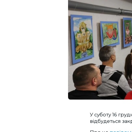
У суботу 16 груд
відбудеться зак