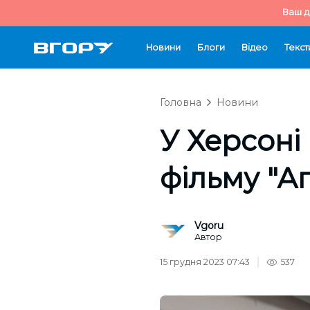
Ваш д
Новини
Блоги
Відео
Текст
Головна
Новини
У Херсоні
фільму "А
Vgoru
Автор
15 грудня 2023 07:43
537