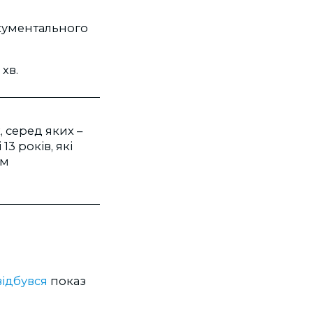
окументального
хв.
, серед яких –
3 років, які
ьм
відбувся
показ