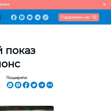
раїни.
Підтримати нас
й показ
нонс
Поширити: