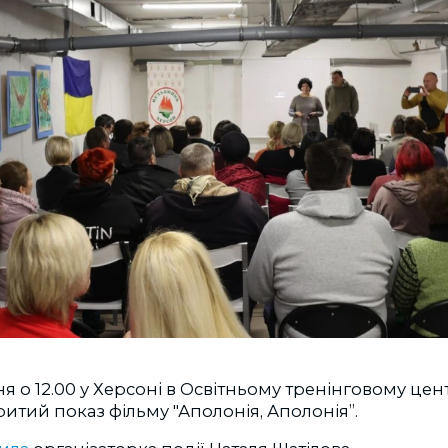
ня о 12.00 у Херсоні в Освітньому тренінговому цен
ритий показ фільму "Аполонія, Аполонія”.