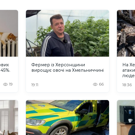
ових
Фермер із Херсонщини
На Хе
 45%.
вирощує овочі на Хмельниччині
атак
люде
19
66
19:11
18:36