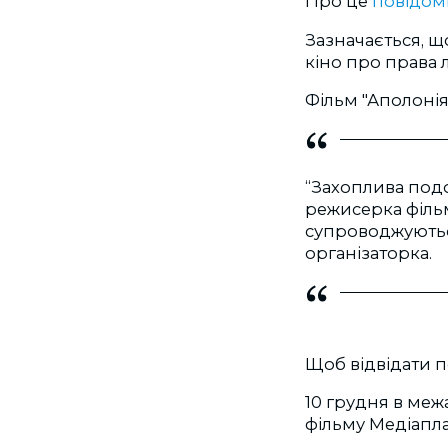
Про це
повідо
Зазначається, щ
кіно про права
Фільм "Аполонія
“Захоплива подо
режисерка фільму
супроводжуютьс
організаторка.
Щоб відвідати п
10 грудня в ме
фільму Медіапл