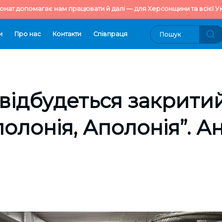
онат допомагає нам працювати й далі — для Херсонщини та всієї Ук
и
Про нас
Контакти
Cпівпраця
 відбудеться закрити
полонія, Аполонія”. А