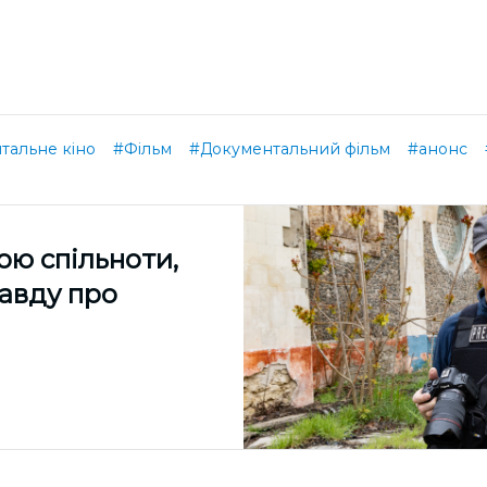
тальне кіно
#Фільм
#Документальний фільм
#анонс
ою спільноти,
равду про