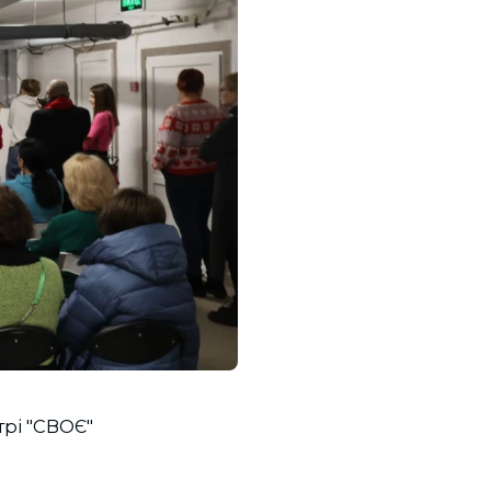
трі "СВОЄ"