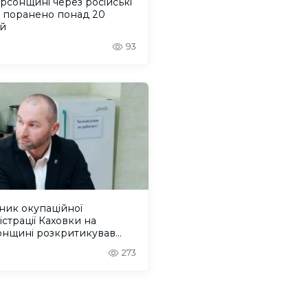
рсонщині через російські
и поранено понад 20
й
93
ник окупаційної
істрації Каховки на
онщині розкритикував
грацію” Росією окупованих
273
орій