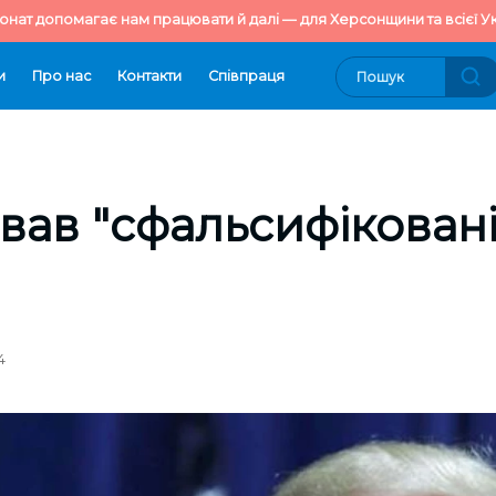
онат допомагає нам працювати й далі — для Херсонщини та всієї Ук
и
Про нас
Контакти
Cпівпраця
вав "сфальсифіковані
4