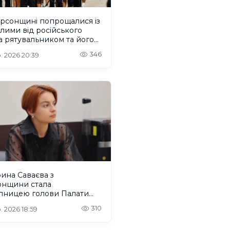
ерсонщині попрощалися із
лими від російського
 рятувальником та його
м
346
. 2026 20:39
ина Саваєва з
онщини стала
упницею голови Палати
нальних молодіжних
310
. 2026 18:59
есів