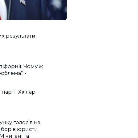
х результати
ліфорнії. Чому ж
облема", -
артії Хілларі
унку голосів на
иборів юристи
Мічигані та