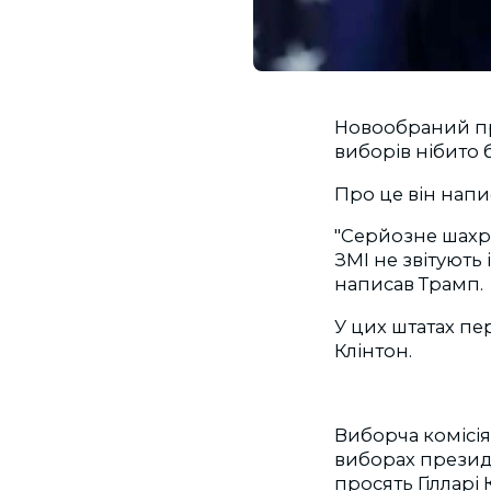
Новообраний пр
виборів нібито 
Про це він напи
"Серйозне шахра
ЗМІ не звітують
написав Трамп.
У цих штатах пе
Клінтон.
Виборча комісія
виборах презид
просять Гілларі 