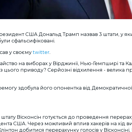
езидент США Дональд Трамп назвав 3 штати, у яки
були сфальсифіковані.
сав у своєму
twitter
.
йство на виборах у Вірджинії, Нью-Гемпширі та Ка
 із цього приводу? Серйозні відхилення - велика пр
ремогу здобула його опонентка від Демократичної п
 штату Вісконсін готується до проведення перерах
ента США. Через можливий вплив хакерів на хід в
Клінтон добитися перерахунку голосів у Вісконсіні, 