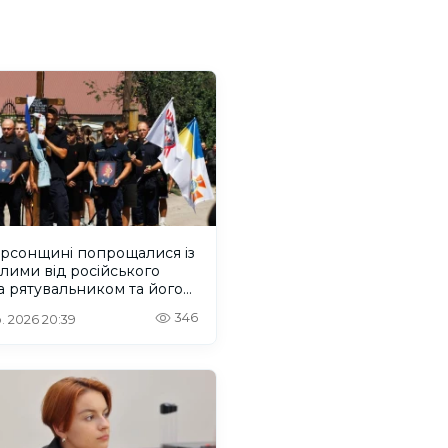
ерсонщині попрощалися із
лими від російського
 рятувальником та його
м
346
. 2026 20:39