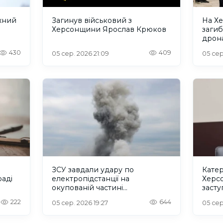
жний
Загинув військовий з
На Х
Херсонщини Ярослав Крюков
загиб
дрона
сино
430
409
05 сер. 2026 21:09
05 сер
ЗСУ завдали удару по
Катер
аді
електропідстанції на
Херс
окупованій частині
заст
Херсонщини
регіо
222
644
05 сер. 2026 19:27
05 сер
конгр