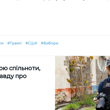
ти
#Трамп
#США
#Вибори
ою спільноти,
равду про