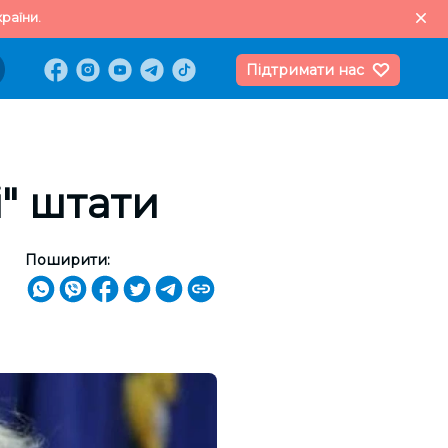
раїни.
Підтримати нас
" штати
Поширити: