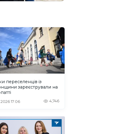
ки переселенців із
онщини зареєстрували на
патті
4,746
. 2026 17:06