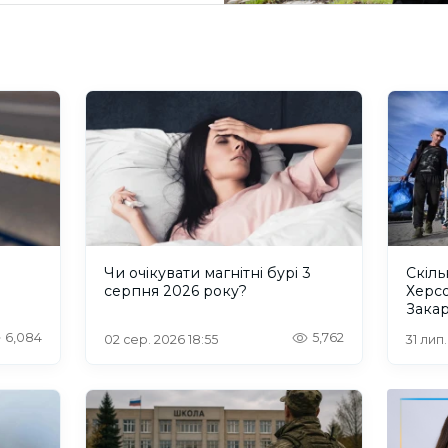
и
Чи очікувати магнітні бурі 3
Скіль
серпня 2026 року?
Херс
Закар
6,084
5,762
02 сер. 2026 18:55
31 лип