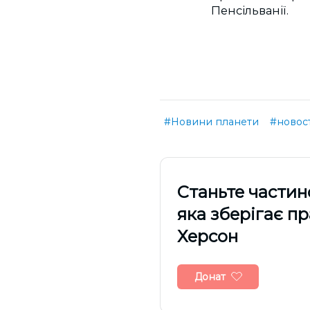
Пенсільванії.
#Новини планети
#новос
Cтаньте частин
яка зберігає п
Херсон
Донат