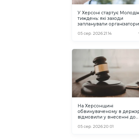
У Херсоні стартує Молоді
тиждень: які заходи
запланували організатори
05 сер. 2026 21:14
На Херсонщині
обвинуваченому в держзр
відмовили у внесенні до
списків на обмін
05 сер. 2026 20:01