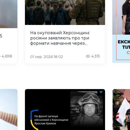
На окупованій Херсонщині
5
росіяни заявляють про три
формати навчання через
проблеми зі світлом та
інтернетом
4,698
4,313
01 сер. 2026 18:02