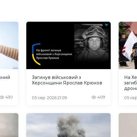
жний
Загинув військовий з
На Х
Херсонщини Ярослав Крюков
загиб
дрона
сино
430
409
05 сер. 2026 21:09
05 сер