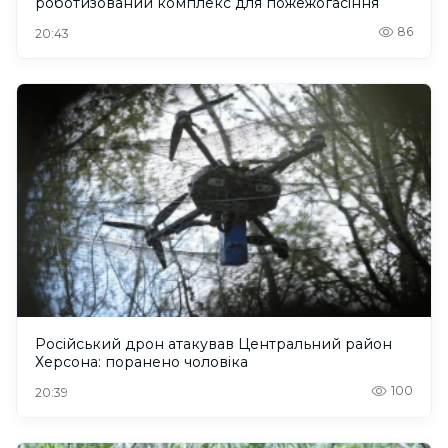
роботизований комплекс для пожежогасіння
86
20:43
Російський дрон атакував Центральний район
Херсона: поранено чоловіка
100
20:39