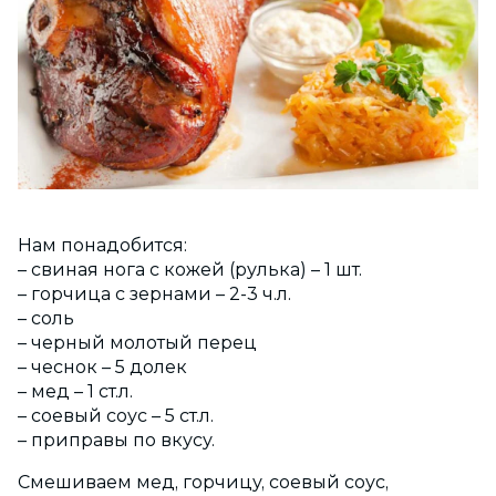
Нам понадобится:
– свиная нога с кожей (рулька) – 1 шт.
– горчица с зернами – 2-3 ч.л.
– соль
– черный молотый перец
– чеснок – 5 долек
– мед – 1 ст.л.
– соевый соус – 5 ст.л.
– приправы по вкусу.
Смешиваем мед, горчицу, соевый соус,