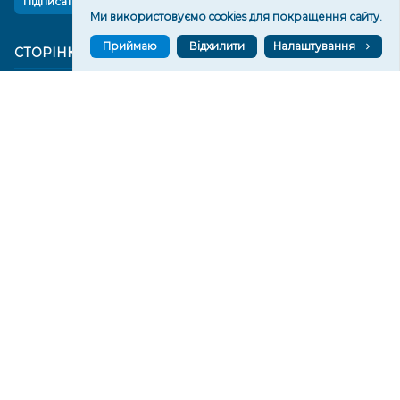
Підписатися
Ми використовуємо cookies для покращення сайту.
Приймаю
Відхилити
Налаштування
СТОРІНКИ
Новини
Тексти
Історії
Аналітика
Фактчек
Розслідування
Право
Фото
Перерва на каву
Промо
Життя
Блоги
Відео
Архів
Про нас
Контакти
Редакційна політика
Політика конфіденційності
Cпівпраця
КОНТАКТИ
Редакційний відділ:
ilona.polesova@gmail.com