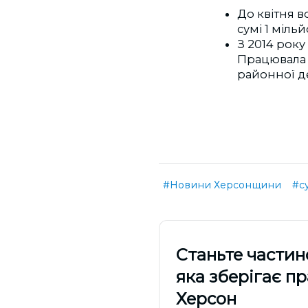
До квітня в
сумі 1 міль
З 2014 рок
Працювала у
районної де
#Новини Херсонщини
#с
Cтаньте частин
яка зберігає п
Херсон