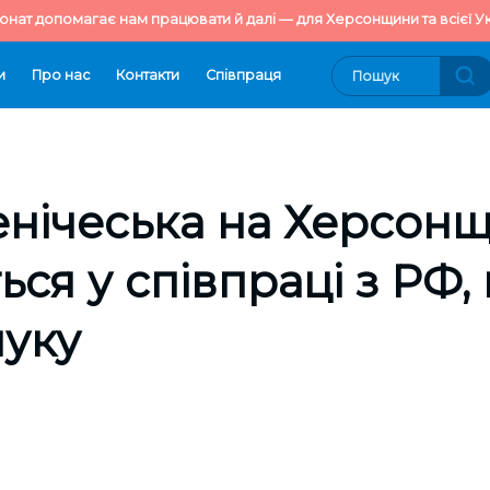
онат допомагає нам працювати й далі — для Херсонщини та всієї Ук
и
Про нас
Контакти
Cпівпраця
енічеська на Херсонщ
ься у співпраці з РФ,
шуку