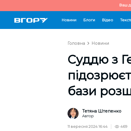
Ваш д
Новини
Блоги
Відео
Текст
Головна
Новини
Суддю з Г
підозрюєт
бази роз
Тетяна Штепенко
Автор
11 вересня 2024 16:44
469