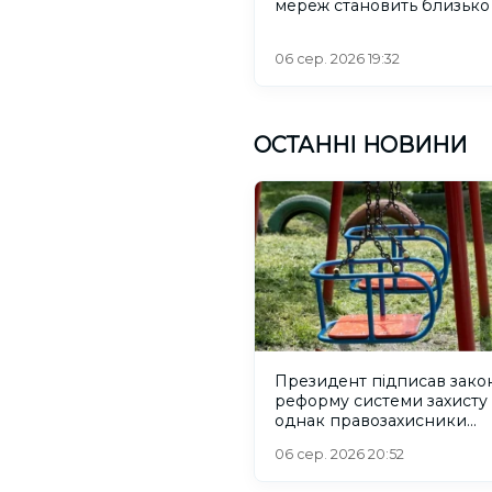
мереж становить близько
06 сер. 2026 19:32
ОСТАННІ НОВИНИ
Президент підписав зако
реформу системи захисту 
однак правозахисники
критикують його
06 сер. 2026 20:52