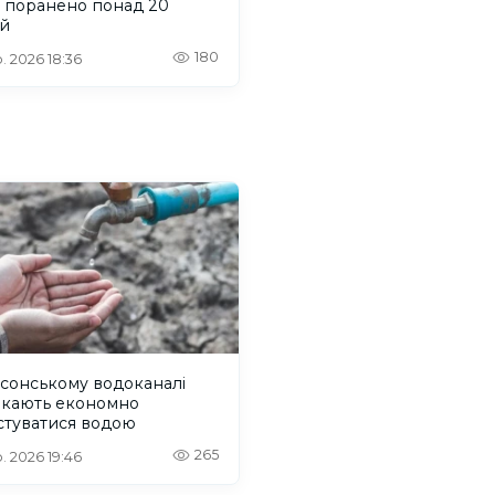
и поранено понад 20
й
180
. 2026 18:36
сонському водоканалі
икають економно
стуватися водою
265
. 2026 19:46