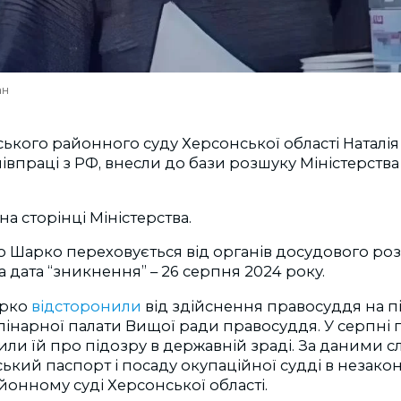
ан
ського районного суду Херсонської області Наталія
івпраці з РФ, внесли до бази розшуку Міністерства
на сторінці Міністерства.
о Шарко переховується від органів досудового роз
 дата “зникнення” – 26 серпня 2024 року.
арко
відсторонили
від здійснення правосуддя на п
лінарної палати Вищої ради правосуддя. У серпні
мили
їй про підозру в державній зраді. За даними сл
ький паспорт і посаду окупаційної судді в незак
йонному суді Херсонської області.