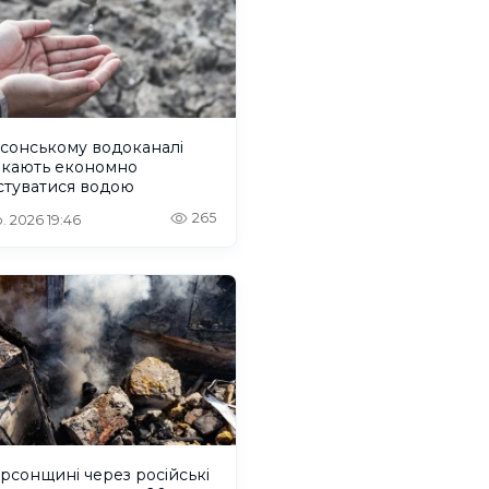
сонському водоканалі
икають економно
стуватися водою
265
. 2026 19:46
рсонщині через російські