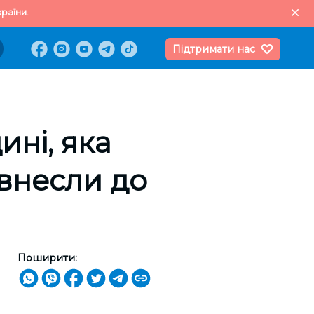
раїни.
Підтримати нас
ині, яка
 внесли до
Поширити: