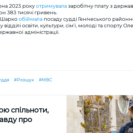
она 2023 року
отримувала
заробітну плату з держа
йон 383 тисячі гривень.
у Шарко
обіймала
посаду судді Генічеського районно
 відділі освіти, культури, сім’ї, молоді та спорту Ол
ржавної адміністрації.
уддя
#Розшук
#МВС
ою спільноти,
равду про