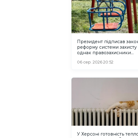
Президент підписав зако
реформу системи захисту 
однак правозахисники
критикують його
06 сер. 2026 20:52
У Херсоні готовність тепл