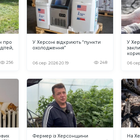
н про
У Херсоні відкриють “пункти
У Хер
дітей,
охолодження”
закл
кори
256
248
06 сер. 2026 20:19
06 сер
ових
Фермер із Херсонщини
На Хе