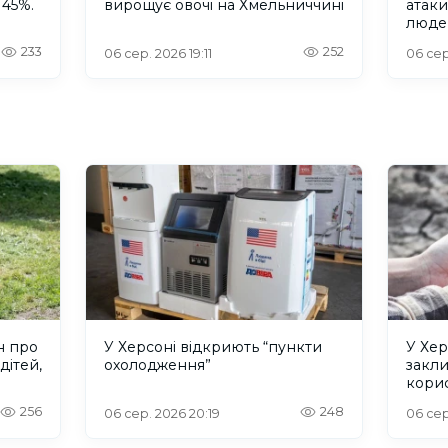
 45%.
вирощує овочі на Хмельниччині
атак
люде
233
252
06 сер. 2026 19:11
06 сер
н про
У Херсоні відкриють “пункти
У Хер
дітей,
охолодження”
закл
кори
256
248
06 сер. 2026 20:19
06 сер