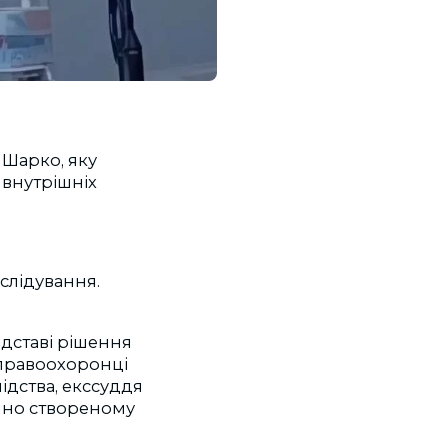
 Шарко, яку
 внутрішніх
слідування.
ідставі рішення
 правоохоронці
ідства, екссуддя
онно створеному