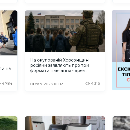
На окупованій Херсонщині
росіяни заявляють про три
ли на
формати навчання через
проблеми зі світлом та
інтернетом
4,784
4,316
01 сер. 2026 18:02