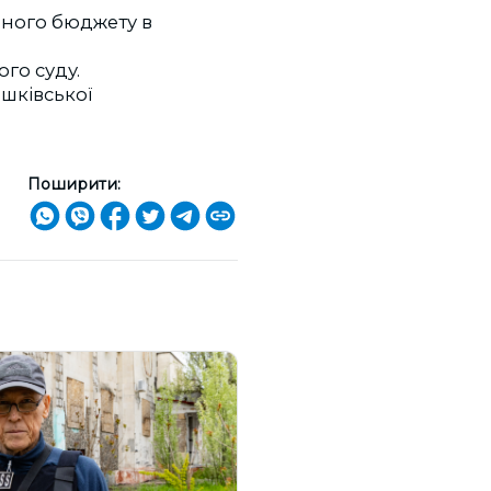
вного бюджету в
го суду.
ешківської
Поширити: