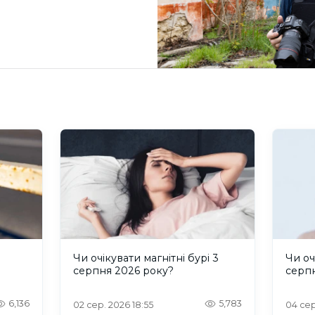
и
Чи очікувати магнітні бурі 3
Чи оч
серпня 2026 року?
серп
6,136
5,783
02 сер. 2026 18:55
04 сер