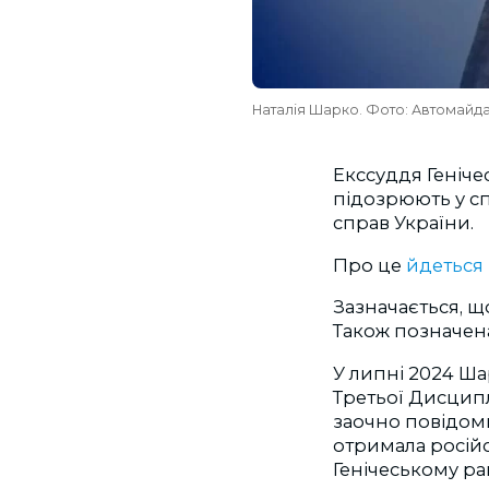
Наталія Шарко. Фото: Автомайд
Екссуддя Геніче
підозрюють у сп
справ України.
Про це
йдеться
Зазначається, щ
Також позначена
У липні 2024 Ш
Третьої Дисцип
заочно повідо
отримала російс
Генічеському ра