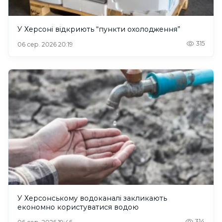
У Херсоні відкриють “пункти охолодження”
315
06 сер. 2026 20:19
У Херсонському водоканалі закликають
економно користуватися водою
314