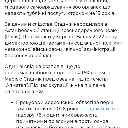
державної влади, державного управління,
місцевого самоврядування або органах, що
надають публічні послуги строком на 15 років.
За даними слідства, Стаднік народилася в
Ахтанізовській станиці Краснодарського краю
(Росія). Проживали у Херсоні. Влітку 2022 року
директоркою департаменту соціальної політики
незаконної військово-цивільної адміністрації
Херсонської області.
Один зі свідків розповів, що до
повномасштабного вторгнення РФ разом із
Марією Стаднік працював на підприємстві
“Алматея”. Під час окупації жінка пішла на
співпрацю з РФ.
Прокурори Херсонської області за перші
три тижні січня 2026 року
повідомили
про
підозру 78 людям, яких вважають
причетними до злочинів проти основ
національної безпеки України. Переважно