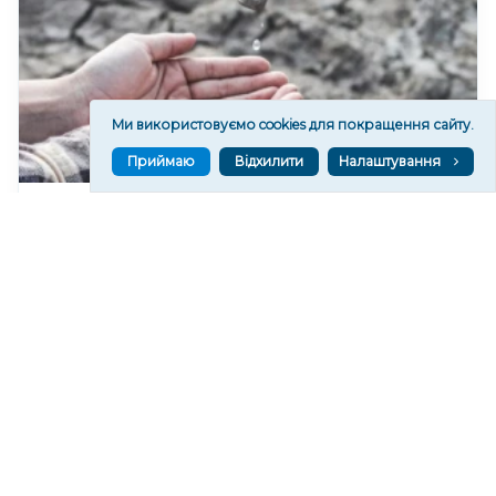
Ми використовуємо cookies для покращення сайту.
Приймаю
Відхилити
Налаштування
У Херсонському водоканалі закликають
економно користуватися водою
314
06 сер. 2026 19:46
Читати ще
МАТЕРІАЛИ ПАРТНЕРІВ