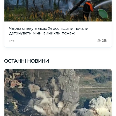
Через спеку в лісах Херсонщини почали
детонувати міни, виникли пожежі
218
11:59
ОСТАННІ НОВИНИ