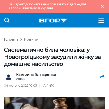
Ваш донат допомагає нам працювати й далі — для
Херсонщини та всієї України.
Головна
Новини
Систематично била чоловіка: у
Новотроїцькому засудили жінку за
домашнє насильство
Катерина Гончаренко
Автор
04 лютого 2022 10:05
1,410