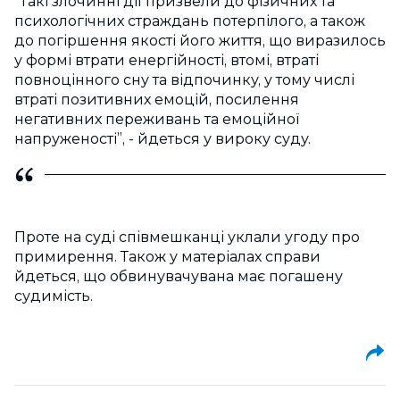
“Такі злочинні дії призвели до фізичних та
психологічних страждань потерпілого, а також
до погіршення якості його життя, що виразилось
у формі втрати енергійності, втомі, втраті
повноцінного сну та відпочинку, у тому числі
втраті позитивних емоцій, посилення
негативних переживань та емоційної
напруженості”, - йдеться у вироку суду.
Проте на суді співмешканці уклали угоду про
примирення. Також у матеріалах справи
йдеться, що обвинувачувана має погашену
судимість.