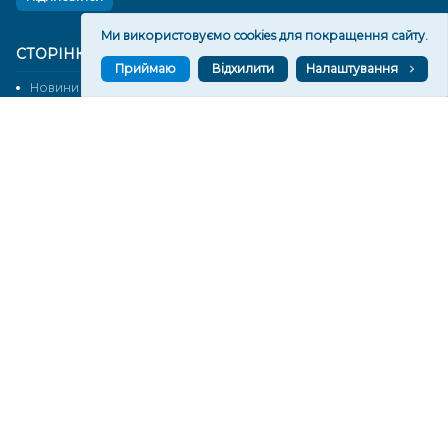
Ми використовуємо cookies для покращення сайту.
СТОРІНКИ
Приймаю
Відхилити
Налаштування
Новини
Тексти
Історії
Аналітика
Фактчек
Розслідування
Право
Фото
Перерва на каву
Промо
Життя
Блоги
Відео
Архів
Про нас
Контакти
Редакційна політика
Політика конфіденційності
Cпівпраця
КОНТАКТИ
Редакційний відділ:
ilona.polesova@gmail.com
vgorunews@gmail.com