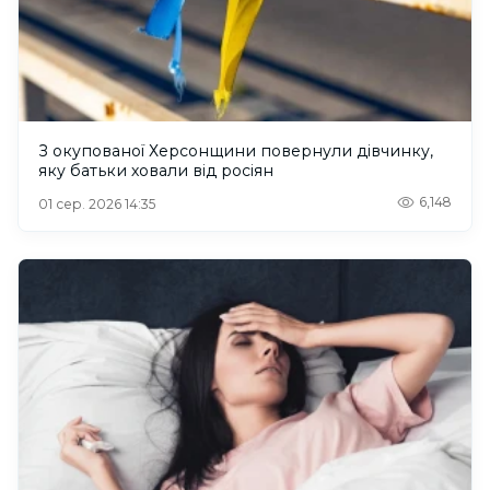
З окупованої Херсонщини повернули дівчинку,
яку батьки ховали від росіян
6,148
01 сер. 2026 14:35