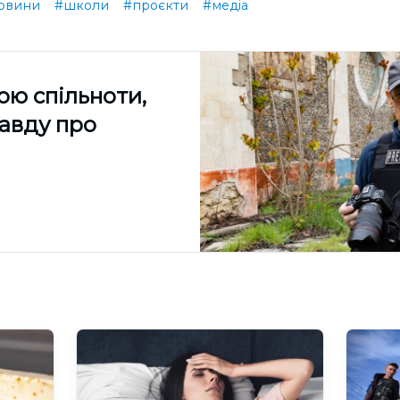
овини
#школи
#проєкти
#медіа
ою спільноти,
равду про