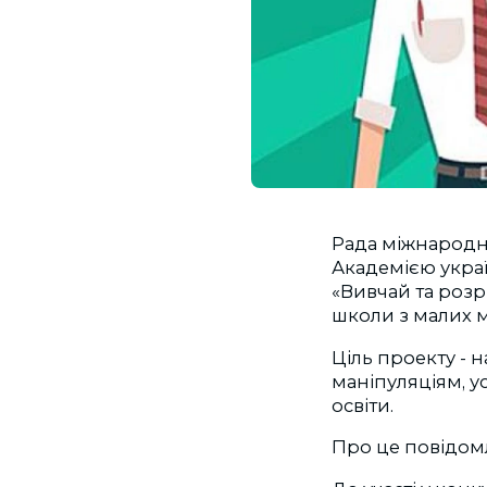
Рада міжнародни
Академією украї
«Вивчай та розр
школи з малих м
Ціль проекту - 
маніпуляціям, у
освіти.
Про це повідо