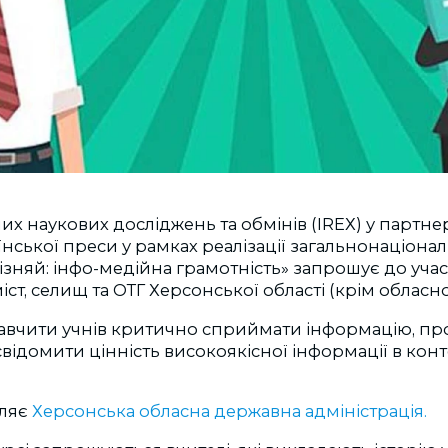
х наукових досліджень та обмінів (ІRЕХ) у партнер
нської преси у рамках реалізації загальнонаціона
ізняй: інфо-медійна грамотність» запрошує до участ
іст, селищ та ОТГ Херсонської області (крім обласн
навчити учнів критично сприймати інформацію, пр
свідомити цінність високоякісної інформації в конт
мляє
Херсонська обласна державна адміністрація.