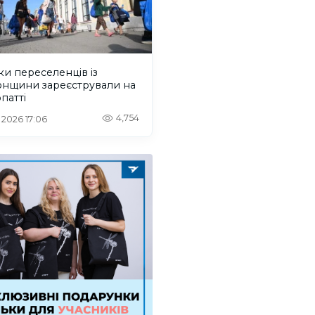
ки переселенців із
онщини зареєстрували на
патті
4,754
. 2026 17:06