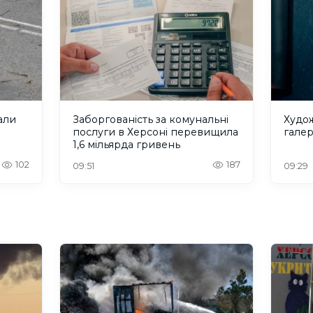
вали
Заборгованість за комунальні
Худож
послуги в Херсоні перевищила
галер
1,6 мільярда гривень
102
187
09:51
09:29