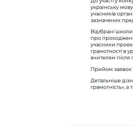
До участі у конк
українську мову 
учасників орган
зазначених пред
Відібрані школи
про проходження
учасники проект
грамотності в у
вчителям після 
Прийом заявок н
Детальніше дізн
грамотність», а