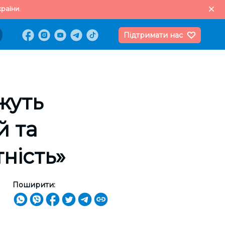
раїни.
Підтримати нас
жуть
й та
ність»
Поширити: