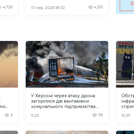
інтернетом
4,726
4,313
01 сер. 2026 18:02
У Херсоні через атаку дрона
Обстр
х
загорілися дві вантажівки
інфр
ині
комунального підприємства.
спри
ФОТО
троле
3
78
11:25
10:57
зв'яз