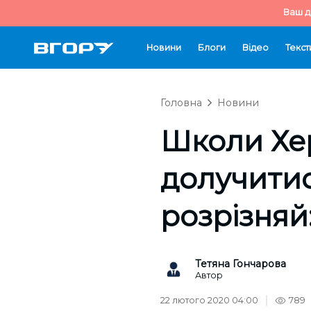
Ваш д
Новини
Блоги
Відео
Текст
Головна
Новини
Школи Хер
долучитис
розрізняй
Тетяна Гончарова
Автор
22 лютого 2020 04:00
789