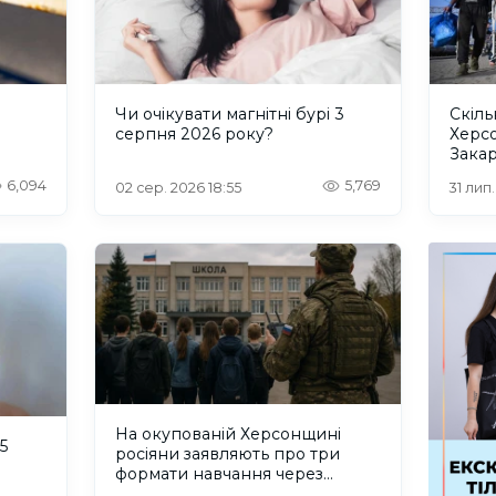
и
Чи очікувати магнітні бурі 3
Скіль
серпня 2026 року?
Херс
Закар
6,094
5,769
02 сер. 2026 18:55
31 лип
На окупованій Херсонщині
5
росіяни заявляють про три
формати навчання через
проблеми зі світлом та