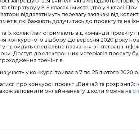
урсі запрошуються вчителі, які викладають історію у 
та літературу у 8-9 класах і мистецтво у 9 класі. При
ізатори віддаватимуть перевагу заявкам від колект
метів, які бажають долучитись до проєкту та на їх
 та їх колективи отримають від команди проєкту 
 конкурсного відбору. До вересня 2020 року нові
у пройдуть спеціальне навчання з інтеграції інфо
роки. Доступ до електронних матеріалів проєкту б
проходження тренінгів.
а участь у конкурсі триває з 7 по 25 лютого 2020 р.
атися про конкурс і проєкт «Вивчай та розрізняй: 
 також заповнити онлайн-анкету школи можна на
ст