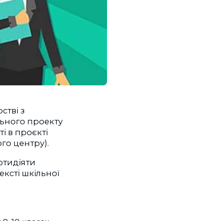
стві з
льного проекту
і в проєкті
ого центру).
отидіяти
ексті шкільної