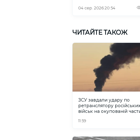
04 сер. 2026 20:54
ЧИТАЙТЕ ТАКОЖ
ЗСУ завдали удару по
ретранслятору російськи
військ на окупованій част
Херсонщини
11:59