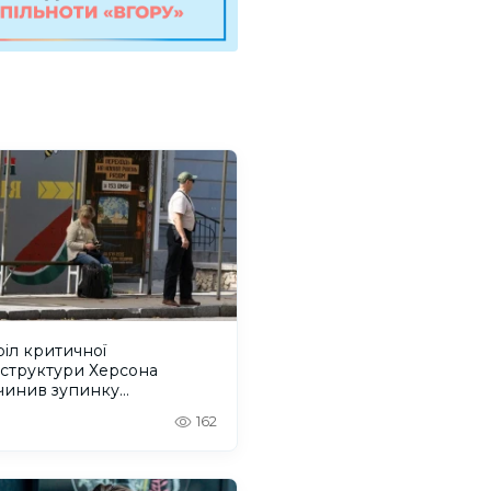
іл критичної
аструктури Херсона
чинив зупинку
йбусів, перебої з водою і
162
ком