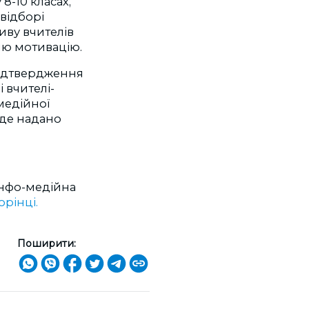
8-10 класах,
 відборі
иву вчителів
ню мотивацію.
підтвердження
 вчителі-
медійної
уде надано
інфо-медійна
орінці.
Поширити: