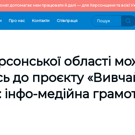
онат допомагає нам працювати й далі — для Херсонщини та всієї Ук
и
Про нас
Контакти
Cпівпраця
сонської області мо
ь до проєкту «Вивча
: інфо-медійна грамот