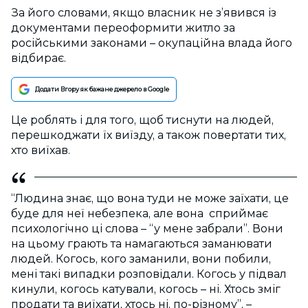
За його словами, якщо власник не з’явився із
документами переоформити житло за
російськими законами – окупаційна влада його
відбирає.
Додати Вгору як бажане джерело в Google
Це роблять і для того, щоб тиснути на людей,
перешкоджати їх виїзду, а також повертати тих,
хто виїхав.
“Людина знає, що вона туди не може заїхати, це
буде для неї небезпека, але вона сприймає
психологічно ці слова – “у мене забрали”. Вони
на цьому грають та намагаються заманювати
людей. Когось, кого заманили, вони побили,
мені такі випадки розповідали. Когось у підвал
кинули, когось катували, когось – ні. Хтось зміг
продати та виїхати, хтось ні, по-різному”, –