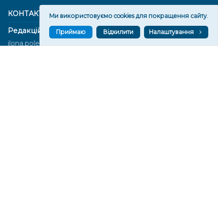
КОНТАКТИ
Ми використовуємо cookies для покращення сайту.
Редакційний відділ:
Приймаю
Відхилити
Налаштування
ilona.polesova@gmail.com
vgorunews@gmail.com
lvgoru@gmail.com
team@vgoru.org
Відділ продажів:
partnership@vgoru.org
oleksiylehen@vgoru.org
Засновник медіа «Вгору» Благодійна організація «Фонд
милосердя та здоров'я», ознака неприбутковості - 0036 згідно з
рішенням № 17210346001335 від 06.12.2016 року. Код ЄДРПОУ:
01497439. Основна діяльність – захист прав людини, кампанії
едвокасі, інформаційні кампанії. Місія БО «Фонд милосердя та