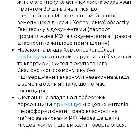
житло зі списку, власники житла зобов'язані
протягом 30 днів з'явитися до
окупаційного Міністерства майнових і
земельних відносин Херсонської області у
Генічеську з документами (паспорт
громадянина РФ та документами з правом
власності на житлове приміщення).
Незаконна влада Херсонської області
опублікувала
список нерухомості (будинки
та квартири) жителів окупованого
Скадовського району, яку без
підтвердження власності незаконна влада
візьме на облік як таку, що не має
господаря.
Окупаційна влада на лівобережжі
Херсонщини
примушує
місцевих жителів
переоформлювати право власності на
майно за законами РФ. Через це деякі
місцеві жителі, що виїхали повертаються.