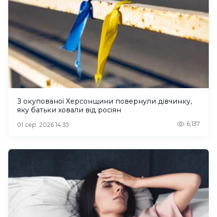
З окупованої Херсонщини повернули дівчинку,
яку батьки ховали від росіян
6,137
01 сер. 2026 14:35