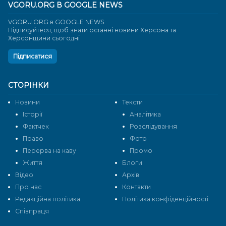
VGORU.ORG В GOOGLE NEWS
VGORU.ORG в GOOGLE NEWS
Підписуйтеся, щоб знати останні новини Херсона та
Херсонщини сьогодні
Підписатися
СТОРІНКИ
Новини
Тексти
Історії
Аналітика
Фактчек
Розслідування
Право
Фото
Перерва на каву
Промо
Життя
Блоги
Відео
Архів
Про нас
Контакти
Редакційна політика
Політика конфіденційності
Cпівпраця