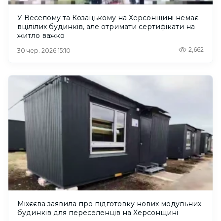
У Веселому та Козацькому на Херсонщині немає
вцілілих будинків, але отримати сертифікати на
житло важко
2,662
30 чер. 2026 15:10
Міхєєва заявила про підготовку нових модульних
будинків для переселенців на Херсонщині