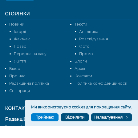
СТОРІНКИ
Новини
Тексти
Історії
Аналітика
Фактчек
Розслідування
Право
Фото
Перерва на каву
Промо
Життя
Блоги
Відео
Архів
Про нас
Контакти
Редакційна політика
Політика конфіденційності
Cпівпраця
Ми використовуємо cookies для покращення сайту.
КОНТАКТИ
Приймаю
Відхилити
Налаштування
Редакційний відділ:
ilona.polesova@gmail.com
vgorunews@gmail.com