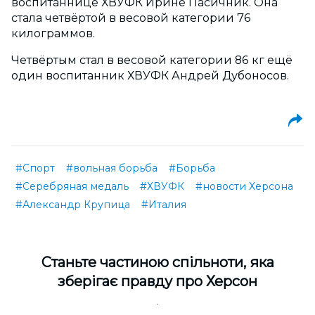
воспитаннице ХВУФК Ирине Пасичник. Она
стала четвёртой в весовой категории 76
килограммов.
Четвёртым стал в весовой категории 86 кг ещё
один воспитанник ХВУФК Андрей Дубоносов.
#Спорт
#вольная борьба
#Борьба
#Серебряная медаль
#ХВУФК
#новости Херсона
#Александр Крупица
#Италия
Cтаньте частиною спільноти, яка
зберігає правду про Херсон