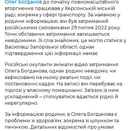
Олег Богданов
до початку повномасштабного
вторгнення працював у Херсонській міській
раді, зокрема у сфері транспорту. За наявною у
родини інформацією, він був затриманий
російськими силовиками 29 липня 2022 року.
Точні обставини затримання залишаються
невідомими. Зі слів знайомих, це могло статися у
Василівці Запорізької області, однак
підтвердження цієї інформації немає.
Російські окупанти знімали відео затримання
Олега Богданова, однак родині невідомо, чи
зафіксовано на ньому реальні події, чи
постановочні кадри. На записі він перебуває на
підлозі у власному помешканні. Зв’язок із ним
ускладнений – спілкуватися вдається рідко й
нерегулярно.
За інформацією родини, в Олега Богданова є
проблеми зі здоров’ям, зокрема зі шлунком та
печінкою. Детальних відомостей про умови