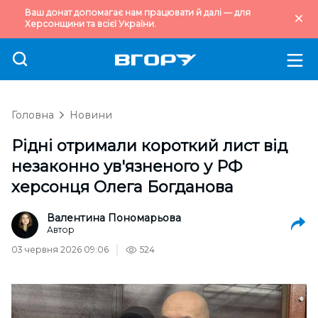
Ваш донат допомагає нам працювати й далі — для
Херсонщини та всієї України.
Головна
Новини
Рідні отримали короткий лист від
незаконно ув'язненого у РФ
херсонця Олега Богданова
Валентина Пономарьова
Автор
03 червня 2026 09:06
524