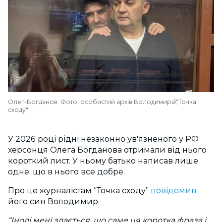
Олег-Богданов. Фото: особистий архів Володимира\"Точка
сходу"
У 2026 році рідні незаконно ув'язненого у РФ
херсонця Олега Богданова отримали від нього
короткий лист. У ньому батько написав лише
одне: що в нього все добре.
Про це журналістам “Точка сходу”
повідомив
його син Володимир.
“Іноді мені здається, що саме ця коротка фраза і