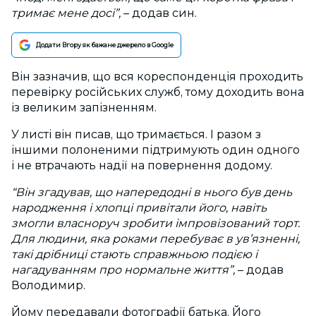
тримає мене досі”,
– додав син.
Додати Вгору як бажане джерело в Google
Він зазначив, що вся кореспонденція проходить
перевірку російських служб, тому доходить вона
із великим запізненням.
У листі він писав, що тримається. І разом з
іншими полоненими підтримують один одного
і не втрачають надії на повернення додому.
“Він згадував, що напередодні в нього був день
народження і хлопці привітали його, навіть
змогли власноруч зробити імпровізований торт.
Для людини, яка роками перебуває в ув’язненні,
такі дрібниці стають справжньою подією і
нагадуванням про нормальне життя”,
– додав
Володимир.
Йому передавали фотографії батька. Його