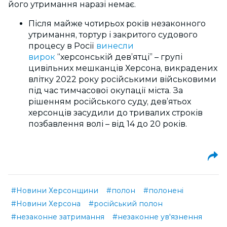
його утримання наразі немає.
Після майже чотирьох років незаконного
утримання, тортур і закритого судового
процесу в Росії
винесли
вирок
“херсонській дев’ятці”
–
групі
цивільних мешканців Херсона, викрадених
влітку 2022 року російськими військовими
під час тимчасової окупації міста. За
рішенням російського суду, дев’ятьох
херсонців засудили до тривалих строків
позбавлення волі – від 14 до 20 років.
#Новини Херсонщини
#полон
#полонені
#Новини Херсона
#російський полон
#незаконне затримання
#незаконне ув'язнення