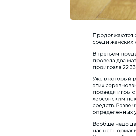
Продолжаются с
среди женских 
В третьем пред
провела два мат
проиграла 22:33
Уже в который р
этих соревнова
проведя игры с
херсонским пок
средств. Разве 
определённых ус
Вообще надо да
нас нет нормал