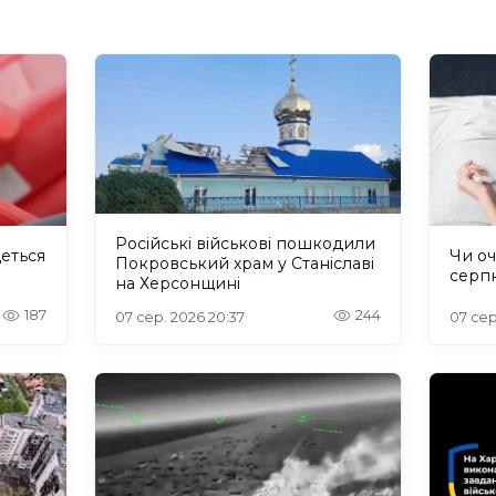
Російські військові пошкодили
деться
Чи оч
Покровський храм у Станіславі
серп
на Херсонщині
187
244
07 сер. 2026 20:37
07 сер