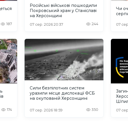
Російські військові пошкодили
деться
Чи оч
Покровський храм у Станіславі
серп
на Херсонщині
187
244
07 сер. 2026 20:37
07 сер
Сили безпілотних систем
ть
Загин
уразили місце дислокації ФСБ
ів
Херс
на окупованій Херсонщині
Шпил
відбу
174
350
07 сер. 2026 18:59
07 сер