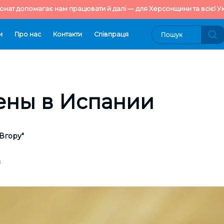
онат допомагає нам працювати й далі — для Херсонщини та всієї Ук
и
Про нас
Контакти
Cпівпраця
ены в Испании
Вгору"
8