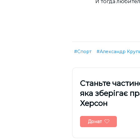
И тогда любител
#Спорт
#Александр Круп
Cтаньте частин
яка зберігає п
Херсон
Донат