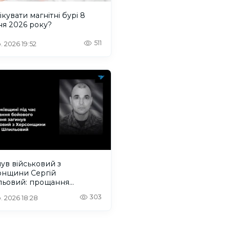
ікувати магнітні бурі 8
ня 2026 року?
511
. 2026 19:52
ув військовий з
онщини Сергій
ьовий: прощання
деться на Одещині
303
. 2026 18:28