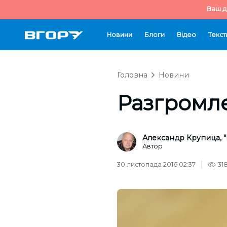
Ваш д
Новини
Блоги
Відео
Текст
Головна
Новини
Разгромл
Александр Крупица, "
Автор
30 листопада 2016 02:37
31