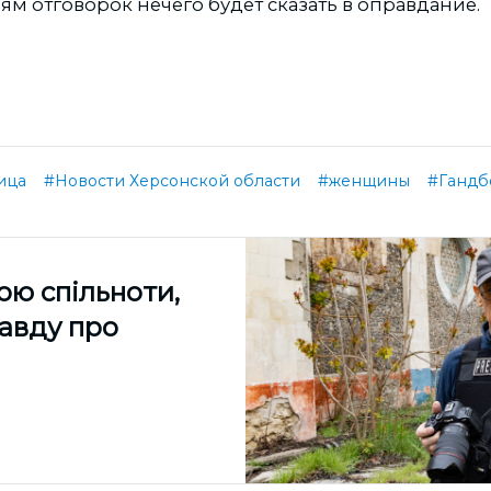
ям отговорок нечего будет сказать в оправдание.
ица
#Новости Херсонской области
#женщины
#Гандб
ою спільноти,
равду про