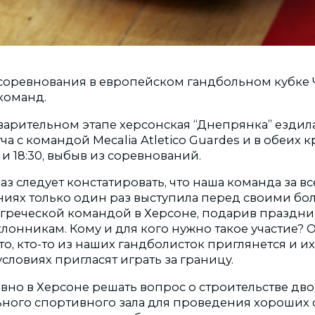
оревнования в европейском гандбольном кубке 
команд.
варительном этапе херсонская “Днепрянка” ездил
ча с командой Mecalia Atletico Guardes и в обеих 
 и 18:30, выбыв из соревнований.
аз следует констатировать, что наша команда за вс
ниях только один раз выступила перед своими бо
 греческой командой в Херсоне, подарив праздн
лонникам. Кому и для кого нужно такое участие? 
что, кто-то из наших гандболисток приглянется и их
ловиях пригласят играть за границу.
вно в Херсоне решать вопрос о строительстве дво
ьного спортивного зала для проведения хороших