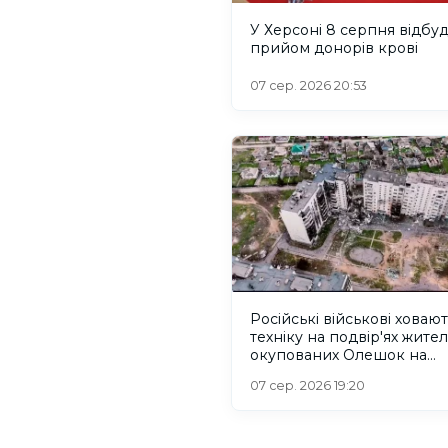
У Херсоні 8 серпня відбу
прийом донорів крові
07 сер. 2026 20:53
Російські військові ховаю
техніку на подвір'ях жител
окупованих Олешок на
Херсонщині
07 сер. 2026 19:20