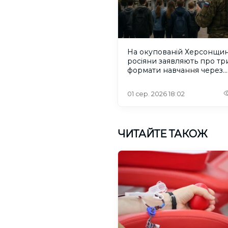
На окупованій Херсонщин
росіяни заявляють про тр
формати навчання через
проблеми зі світлом та
інтернетом
01 сер. 2026 18:02
ЧИТАЙТЕ ТАКОЖ