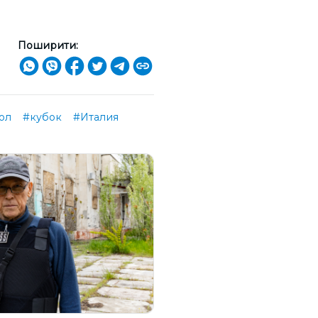
Поширити:
ол
#кубок
#Италия