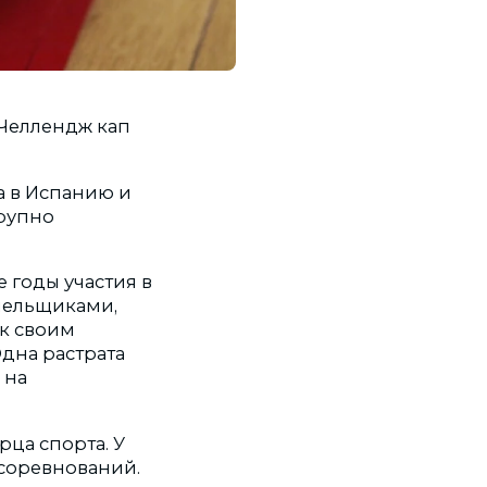
Челлендж кап
а в Испанию и
крупно
е годы участия в
лельщиками,
ик своим
Одна растрата
 на
рца спорта. У
 соревнований.