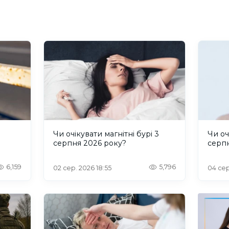
и
Чи очікувати магнітні бурі 3
Чи оч
серпня 2026 року?
серп
6,159
5,796
02 сер. 2026 18:55
04 сер