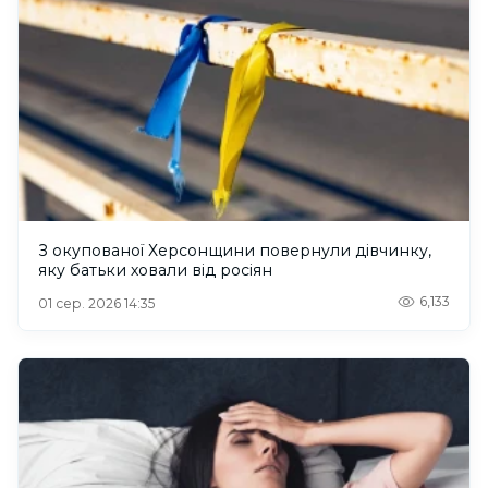
З окупованої Херсонщини повернули дівчинку,
яку батьки ховали від росіян
6,133
01 сер. 2026 14:35