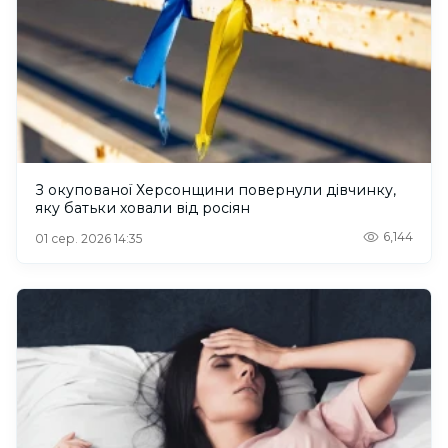
З окупованої Херсонщини повернули дівчинку,
яку батьки ховали від росіян
6,144
01 сер. 2026 14:35