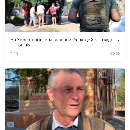
На Херсонщині евакуювали 74 людей за тиждень,
— поліція
56
11:20