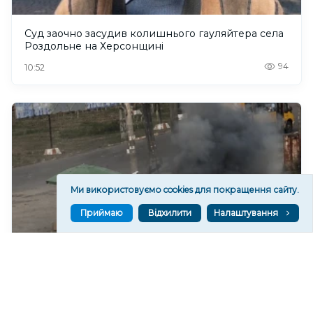
Суд заочно засудив колишнього гауляйтера села
Роздольне на Херсонщині
94
10:52
Ми використовуємо cookies для покращення сайту.
Приймаю
Відхилити
Налаштування
Війська РФ збільшують кількість атак БПлА,
намагаючись посилити тиск на жителів
Херсонщини