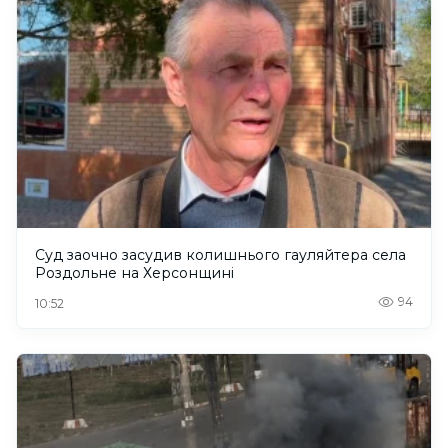
Суд заочно засудив колишнього гауляйтера села
Роздольне на Херсонщині
94
10:52