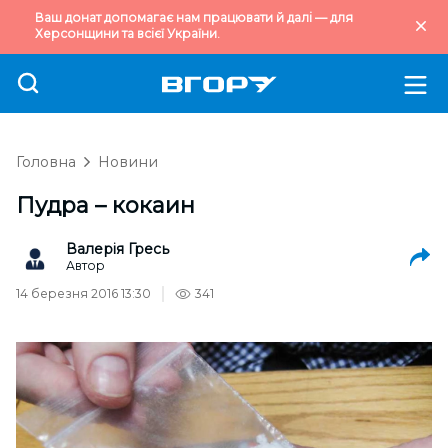
Ваш донат допомагає нам працювати й далі — для
Херсонщини та всієї України.
Головна
Новини
Пудра – кокаин
Валерія Гресь
Автор
14 березня 2016 13:30
341