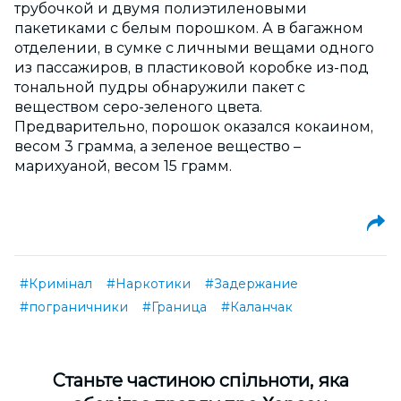
трубочкой и двумя полиэтиленовыми
пакетиками с белым порошком. А в багажном
отделении, в сумке с личными вещами одного
из пассажиров, в пластиковой коробке из-под
тональной пудры обнаружили пакет с
веществом серо-зеленого цвета.
Предварительно, порошок оказался кокаином,
весом 3 грамма, а зеленое вещество –
марихуаной, весом 15 грамм.
#Кримінал
#Наркотики
#Задержание
#пограничники
#Граница
#Каланчак
Cтаньте частиною спільноти, яка