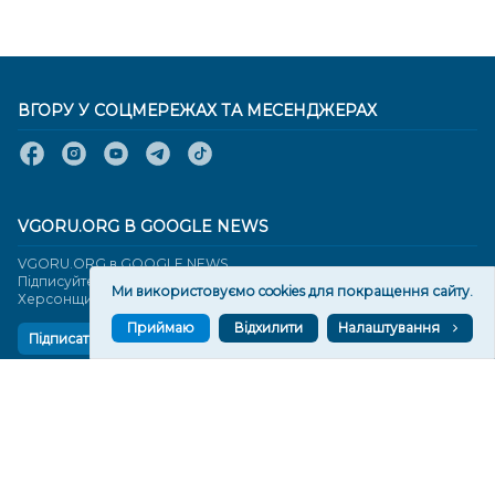
ВГОРУ У СОЦМЕРЕЖАХ ТА МЕСЕНДЖЕРАХ
VGORU.ORG В GOOGLE NEWS
VGORU.ORG в GOOGLE NEWS
Підписуйтеся, щоб знати останні новини Херсона та
Ми використовуємо cookies для покращення сайту.
Херсонщини сьогодні
Приймаю
Відхилити
Налаштування
Підписатися
СТОРІНКИ
Новини
Тексти
Історії
Аналітика
Фактчек
Розслідування