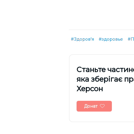
#Здоров'я
#здоровье
#П
Cтаньте частин
яка зберігає п
Херсон
Донат