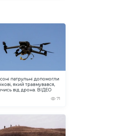
соні патрульні допомогли
ікові, який травмувався,
чись від дрона. ВІДЕО
71