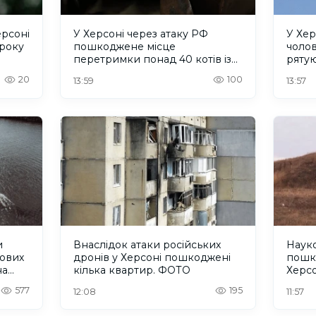
ерсоні
У Херсоні через атаку РФ
У Хер
 року
пошкоджене місце
чолов
перетримки понад 40 котів із
рятую
притулку "Кіт Бегемот"
20
100
13:59
13:57
и
Внаслідок атаки російських
Науко
кових
дронів у Херсоні пошкоджені
пошк
на
кілька квартир. ФОТО
Херс
577
195
12:08
11:57