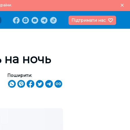
раїни.
Підтримати нас
 на ночь
Поширити: