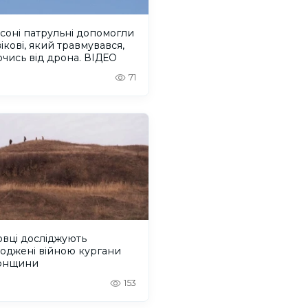
соні патрульні допомогли
ікові, який травмувався,
чись від дрона. ВІДЕО
71
вці досліджують
оджені війною кургани
онщини
153