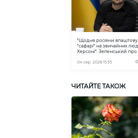
"Щодня росіяни влаштов
"сафарі" на звичайних лю
Херсоні": Зеленський про
російського дрона
04 сер. 2026 15:35
ЧИТАЙТЕ ТАКОЖ