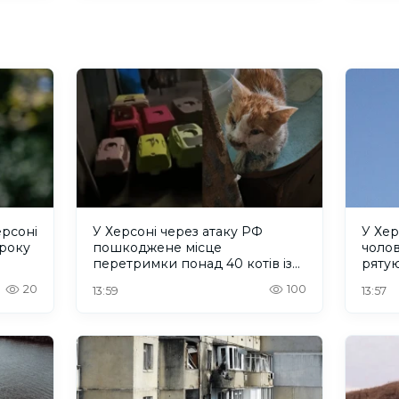
ерсоні
У Херсоні через атаку РФ
У Хер
 року
пошкоджене місце
чолов
перетримки понад 40 котів із
рятую
притулку "Кіт Бегемот"
20
100
13:59
13:57