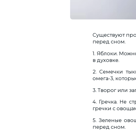
Существуют про
перед сном.
1. Яблоки. Можн
в духовке.
2. Семечки тык
омега-3, которы
3. Творог или з
4. Гречка. Не 
гречки с овоща
5. Зеленые ово
перед сном.