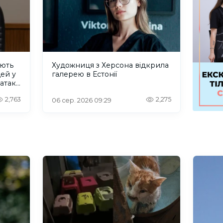
ують
Художниця з Херсона відкрила
дей у
галерею в Естонії
 атаку
2,763
2,275
06 сер. 2026 09:29