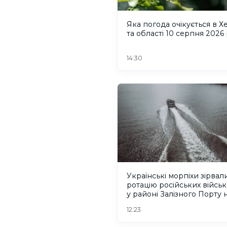
Яка погода очікується в Х
та області 10 серпня 2026
14:30
Українські морпіхи зірвал
ротацію російських війсь
у районі Залізного Порту 
Херсонщині. ВІДЕО
12:23