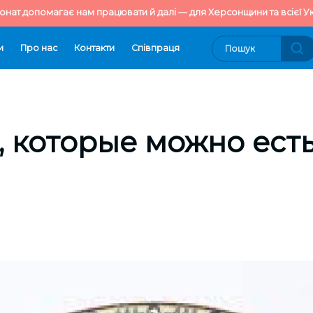
онат допомагає нам працювати й далі — для Херсонщини та всієї Ук
и
Про нас
Контакти
Cпівпраця
 которые можно есть