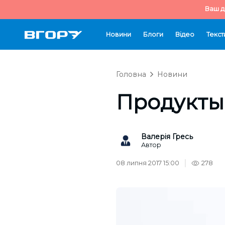
Ваш д
Новини
Блоги
Відео
Текст
Головна
Новини
Продукты,
Валерія Гресь
Автор
08 липня 2017 15:00
278