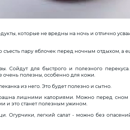
дукты, которые не вредны на ночь и отлично усва
о съесть пару яблочек перед ночным отдыхом, а 
вы. Сойдут для быстрого и полезного перекуса
е очень полезны, особенно для кожи.
апеканка из него. Это будет полезно и сытно.
страшна лишними калориями. Можно перед сном
ми и это станет полезным ужином.
щи. Огурчики, легкий салат - можно без опасений