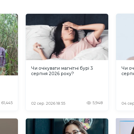
Чи очікувати магнітні бурі 3
Чи оч
серпня 2026 року?
серп
61,445
5,948
02 сер. 2026 18:55
04 сер