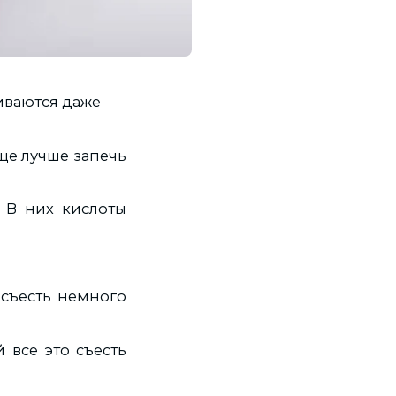
иваются даже
еще лучше запечь
. В них кислоты
 съесть немного
 все это съесть