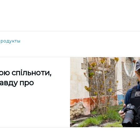
родукты
ою спільноти,
равду про