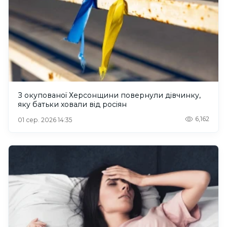
З окупованої Херсонщини повернули дівчинку,
яку батьки ховали від росіян
6,162
01 сер. 2026 14:35