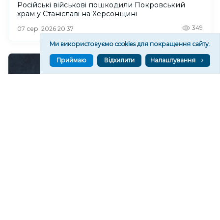
Російські військові пошкодили Покровський
храм у Станіславі на Херсонщині
349
07 сер. 2026 20:37
Ми використовуємо cookies для покращення сайту.
Приймаю
Відхилити
Налаштування
Чи очікувати магнітні бурі 8 серпня 2026 року?
671
07 сер. 2026 19:52