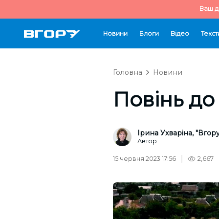
Ваш д
Новини
Блоги
Відео
Текст
Головна
Новини
Повінь до 
Ірина Ухваріна, "Вгору
Автор
15 червня 2023 17:56
2,667