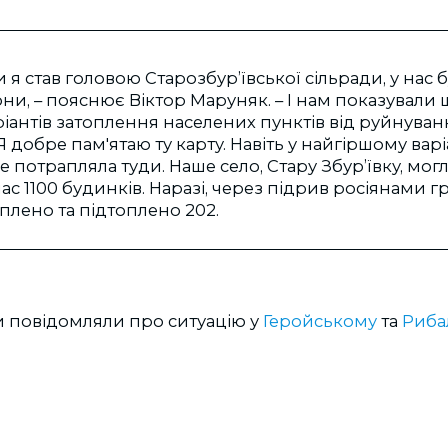
и я став головою Старозбур’ївської сільради, у нас 
ни, – пояснює Віктор Маруняк. – І нам показували 
ріантів затоплення населених пунктів від руйнуван
Я добре пам'ятаю ту карту. Навіть у найгіршому вар
не потрапляла туди. Наше село, Стару Збур’ївку, мог
ас 1100 будинків. Наразі, через підрив росіянами г
плено та підтоплено 202.
и повідомляли про ситуацію у
Геройському
та
Риба