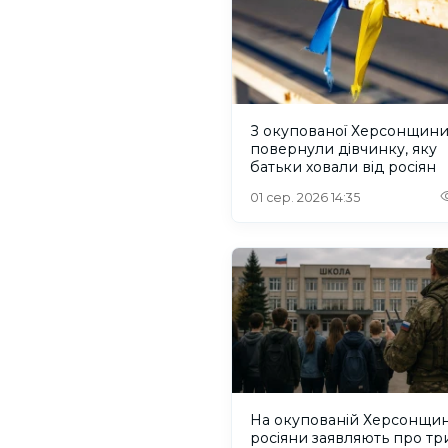
З окупованої Херсонщин
повернули дівчинку, яку
батьки ховали від росіян
01 сер. 2026 14:35
На окупованій Херсонщин
росіяни заявляють про тр