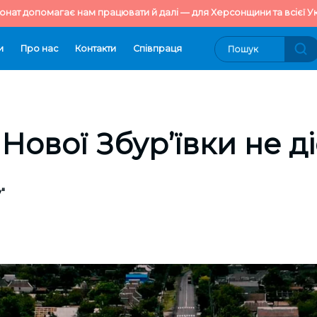
онат допомагає нам працювати й далі — для Херсонщини та всієї Ук
и
Про нас
Контакти
Cпівпраця
Нової Збур’ївки не д
"