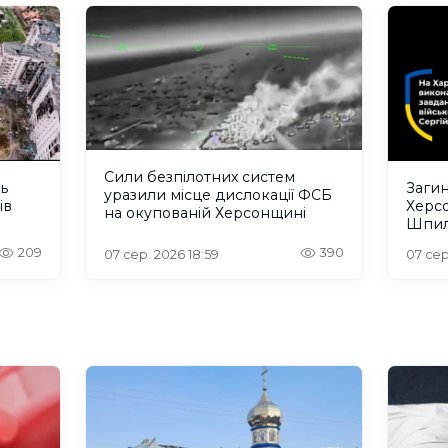
Сили безпілотних систем
ть
Загин
уразили місце дислокації ФСБ
ів
Херс
на окупованій Херсонщині
Шпил
відбу
209
390
07 сер. 2026 18:59
07 сер