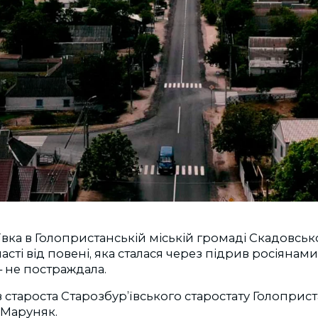
ївка в Голопристанській міській громаді Скадовсь
сті від повені, яка сталася через підрив росіянами
– не постраждала.
 староста Старозбур’ївського старостату Голоприс
 Маруняк.