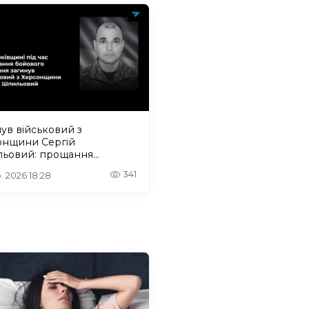
ув військовий з
онщини Сергій
ьовий: прощання
деться на Одещині
341
. 2026 18:28