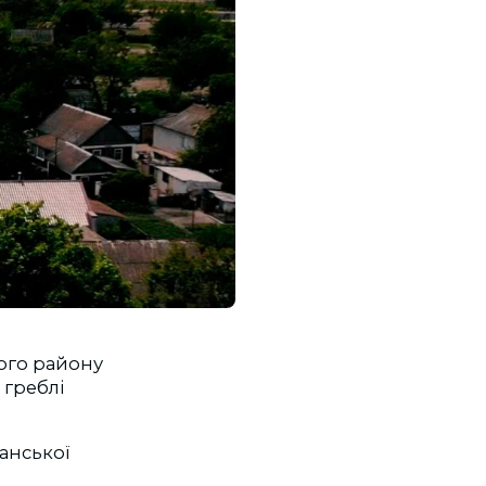
кого району
 греблі
танської