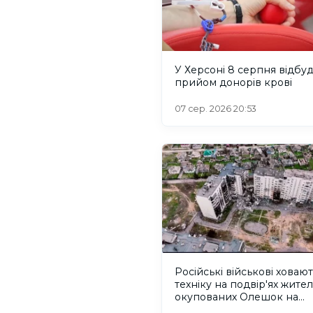
У Херсоні 8 серпня відбу
прийом донорів крові
07 сер. 2026 20:53
Російські військові ховаю
техніку на подвір'ях жител
окупованих Олешок на
Херсонщині