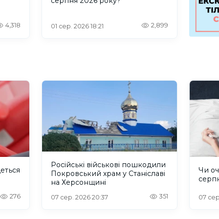
серпня 2026 року?
4,318
2,899
01 сер. 2026 18:21
Російські військові пошкодили
деться
Чи оч
Покровський храм у Станіславі
серп
на Херсонщині
276
351
07 сер. 2026 20:37
07 сер