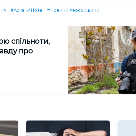
ння
#АсканіяНова
#Новини Херсонщини
ою спільноти,
равду про