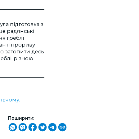
була підготовка з
ще радянські
ня греблі
іанті прориву
ло затопити десь
реблі, різною
льчому.
Поширити: