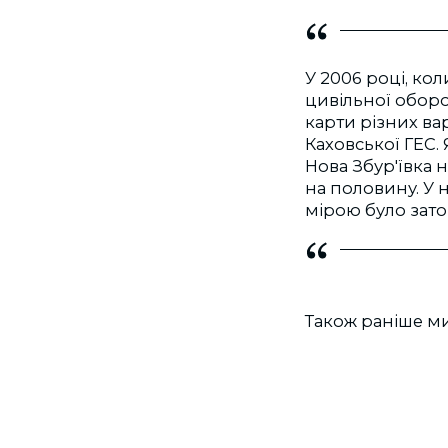
У 2006 році, кол
цивільної оборо
карти різних ва
Каховської ГЕС. 
Нова Збур'ївка 
на половину. У н
мірою було зато
Також раніше м