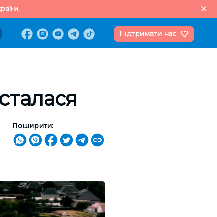
раїни.
Підтримати нас
істалася
Поширити: