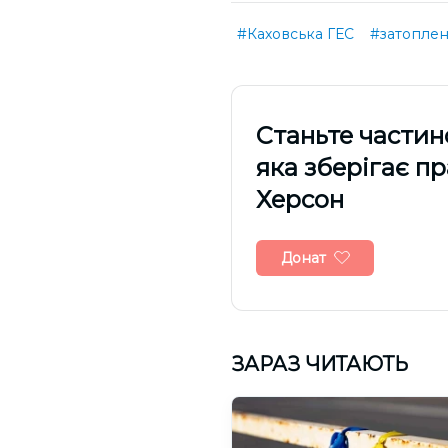
#Каховська ГЕС
#затопле
Cтаньте частин
яка зберігає п
Херсон
Донат
ЗАРАЗ ЧИТАЮТЬ