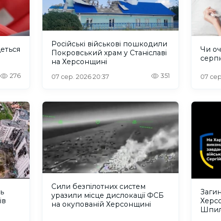
Російські військові пошкодили
деться
Чи оч
Покровський храм у Станіславі
серп
на Херсонщині
276
351
07 сер. 2026 20:37
07 сер
Сили безпілотних систем
ть
Загин
уразили місце дислокації ФСБ
ів
Херс
на окупованій Херсонщині
Шпил
відбу