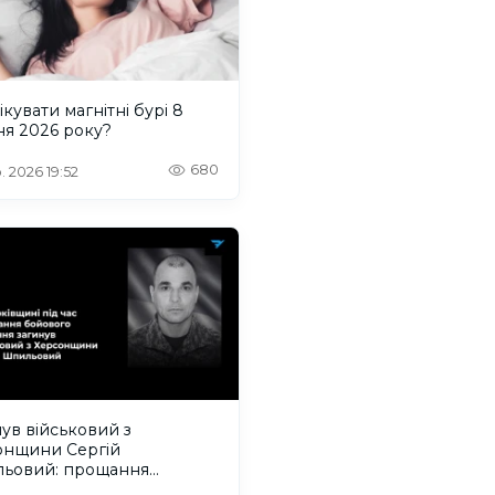
ікувати магнітні бурі 8
ня 2026 року?
680
. 2026 19:52
ув військовий з
онщини Сергій
ьовий: прощання
деться на Одещині