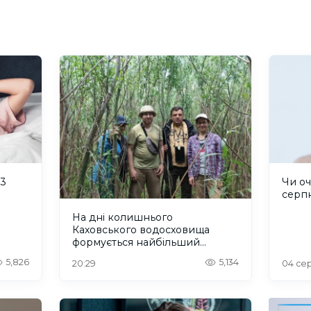
 3
Чи оч
серп
На дні колишнього
Каховського водосховища
формується найбільший
рівновіковий ліс Європи
5,826
5,134
20:29
04 сер