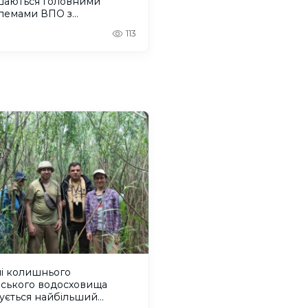
шаються головними
лемами ВПО з
онщини
113
ні колишнього
вського водосховища
ується найбільший