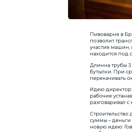
Пивоварня в Бр
позволит транс
участия машин,
находится под
Длинна трубы 3 
бутылки. При с
перекачивать око
Идею директор 
рабочие устана
разговаривал с 
Строительство д
суммы – деньги
новую идею. Го