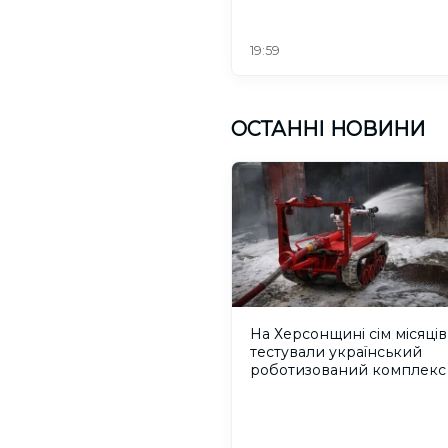
19:59
ОСТАННІ НОВИНИ
На Херсонщині сім місяців
тестували український
роботизований комплекс
пожежогасіння