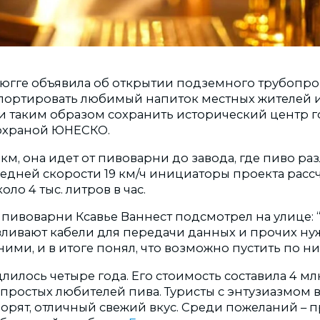
югге объявила об открытии подземного трубопро
портировать любимый напиток местных жителей и
 и таким образом сохранить исторический центр г
 охраной ЮНЕСКО.
км, она идет от пивоварни до завода, где пиво ра
редней скорости 19 км/ч инициаторы проекта рас
ло 4 тыс. литров в час.
пивоварни Ксавье Ваннест подсмотрел на улице: “
вливают кабели для передачи данных и прочих ну
ними, и в итоге понял, что возможно пустить по ни
лилось четыре года. Его стоимость составила 4 млн
 простых любителей пива. Туристы с энтузиазмом
ворят, отличный свежий вкус. Среди пожеланий – 