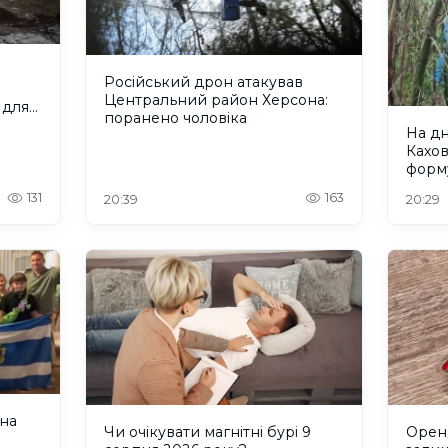
Російський дрон атакував
Центральний район Херсона:
 для
поранено чоловіка
На д
Кахо
форм
рівно
131
163
20:39
20:29
 на
Чи очікувати магнітні бурі 9
Оренд