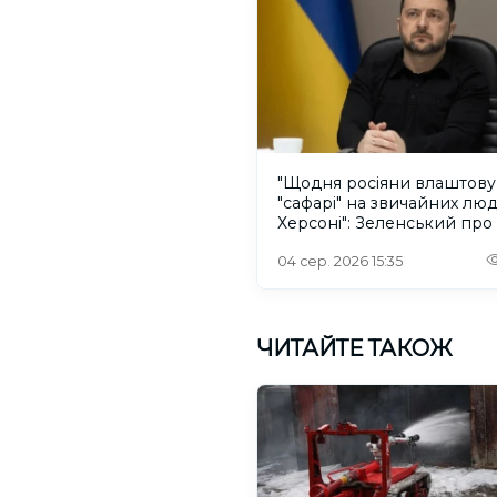
"Щодня росіяни влаштов
"сафарі" на звичайних лю
Херсоні": Зеленський про
російського дрона
04 сер. 2026 15:35
ЧИТАЙТЕ ТАКОЖ