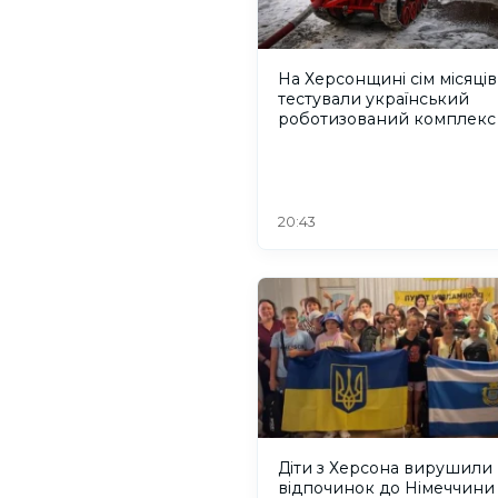
На Херсонщині сім місяців
тестували український
роботизований комплекс
пожежогасіння
20:43
Діти з Херсона вирушили
відпочинок до Німеччини