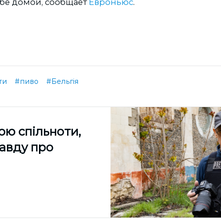
бе домой, сообщает
Евроньюс
.
ти
#пиво
#Бельгія
ою спільноти,
равду про