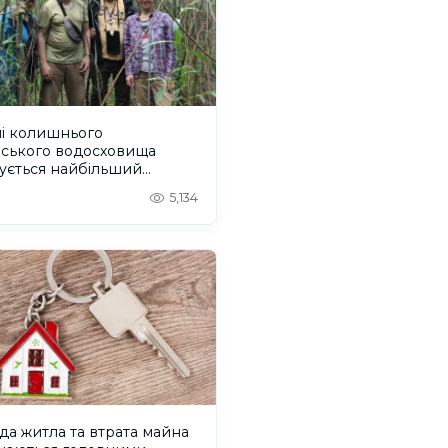
ні колишнього
вського водосховища
ується найбільший
віковий ліс Європи
5,134
а житла та втрата майна