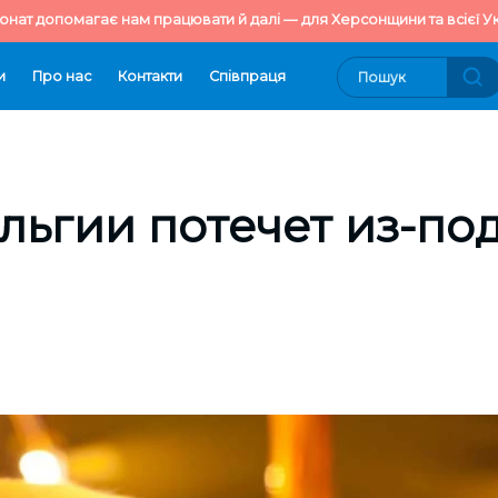
онат допомагає нам працювати й далі — для Херсонщини та всієї Ук
и
Про нас
Контакти
Cпівпраця
льгии потечет из-по