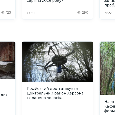
серпня 2026 року?
зали
проб
Херс
125
290
19:50
19:22
Російський дрон атакував
Центральний район Херсона:
 для
поранено чоловіка
На д
Кахо
форм