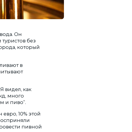
вода. Он
 туристов без
орода, который
зливают в
считывают
Я видел, как
жд, много
м и пиво”.
 евро, 10% этой
 восприняли
провести пивной