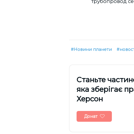
трубопровод се
#Новини планети
#новос
Cтаньте частин
яка зберігає п
Херсон
Донат