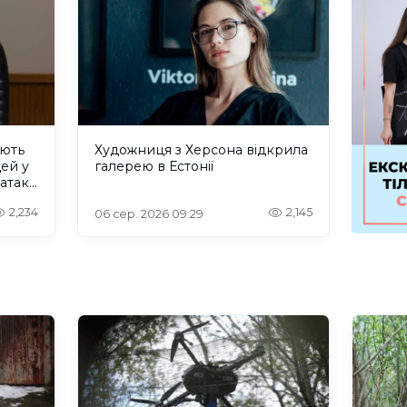
ують
Художниця з Херсона відкрила
дей у
галерею в Естонії
 атаку
2,234
2,145
06 сер. 2026 09:29