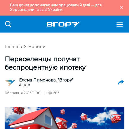
Ваш донат допомагає нам працювати й далі — для
Херсонщини та всієї України.
Головна
Новини
Переселенцы получат
беспроцентную ипотеку
Елена Пименова, "Вгору"
Автор
06 травня 2016 11:00
685