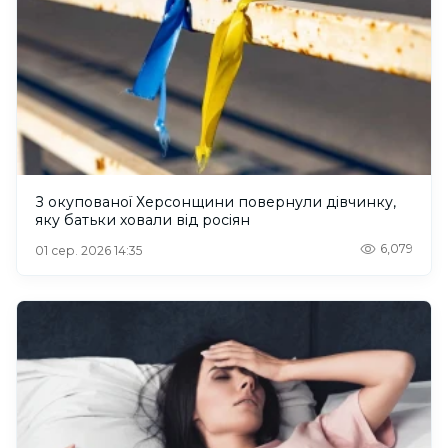
З окупованої Херсонщини повернули дівчинку,
яку батьки ховали від росіян
6,079
01 сер. 2026 14:35