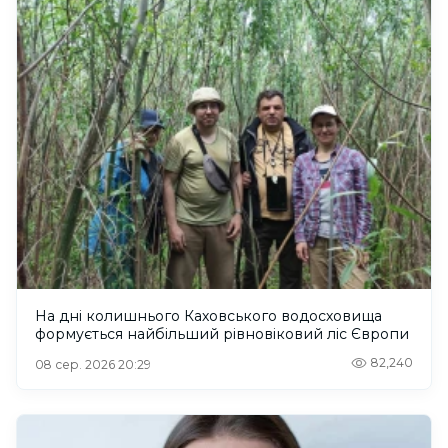
На дні колишнього Каховського водосховища
формується найбільший рівновіковий ліс Європи
82,240
08 сер. 2026 20:29