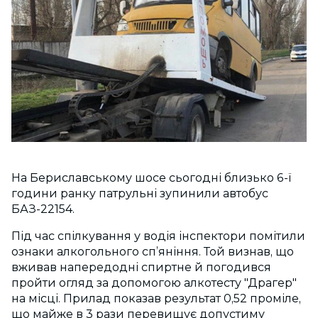
На Бериславському шосе сьогодні близько 6-ї
години ранку патрульні зупинили автобус
БАЗ-22154.
Під час спілкування у водія інспектори помітили
ознаки алкогольного сп’яніння. Той визнав, що
вживав напередодні спиртне й погодився
пройти огляд за допомогою алкотесту "Драгер"
на місці. Прилад показав результат 0,52 проміле,
що майже в 3 рази перевищує допустиму