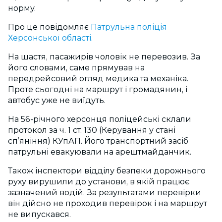
норму.
Про це повідомляє
Патрульна поліція
Херсонської області.
На щастя, пасажирів чоловік не перевозив. За
його словами, саме прямував на
передрейсовий огляд медика та механіка.
Проте сьогодні на маршрут і громадянин, і
автобус уже не виїдуть.
На 56-річного херсонця поліцейські склали
протокол за ч. 1 ст. 130 (Керування у стані
сп’яніння) КУпАП. Його транспортний засіб
патрульні евакуювали на арештмайданчик.
Також інспектори відділу безпеки дорожнього
руху вирушили до установи, в якій працює
зазначений водій. За результатами перевірки
він дійсно не проходив перевірок і на маршрут
не випускався.