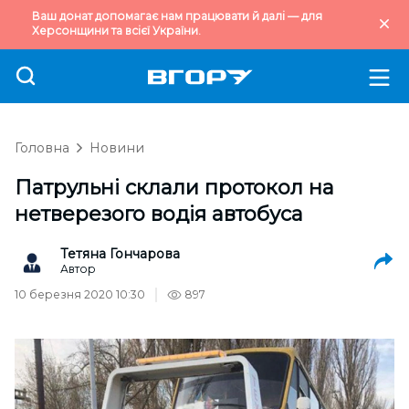
Ваш донат допомагає нам працювати й далі — для
Херсонщини та всієї України.
Головна
Новини
Патрульні склали протокол на
нетверезого водія автобуса
Тетяна Гончарова
Автор
10 березня 2020 10:30
897