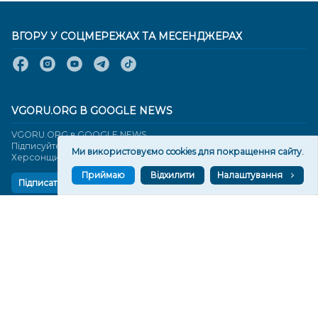
ВГОРУ У СОЦМЕРЕЖАХ ТА МЕСЕНДЖЕРАХ
VGORU.ORG В GOOGLE NEWS
VGORU.ORG в GOOGLE NEWS
Підписуйтеся, щоб знати останні новини Херсона та
Ми використовуємо cookies для покращення сайту.
Херсонщини сьогодні
Приймаю
Відхилити
Налаштування
Підписатися
СТОРІНКИ
Новини
Тексти
Історії
Аналітика
Фактчек
Розслідування
Право
Фото
Перерва на каву
Промо