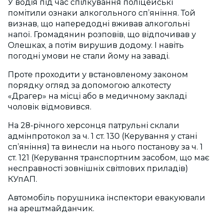
У водія під час спілкування поліцейські
помітили ознаки алкогольного сп’яніння. Той
визнав, що напередодні вживав алкогольні
напої. Громадянин розповів, що відпочивав у
Олешках, а потім вирушив додому. І навіть
погодні умови не стали йому на заваді.
Проте проходити у встановленому законом
порядку огляд за допомогою алкотесту
«Драгер» на місці або в медичному закладі
чоловік відмовився.
На 28-річного херсонця патрульні склали
адмінпротокол за ч. 1 ст. 130 (Керування у стані
сп’яніння) та винесли на нього постанову за ч. 1
ст. 121 (Керування транспортним засобом, що має
несправності зовнішніх світлових приладів)
КУпАП.
Автомобіль порушника інспектори евакуювали
на арештмайданчик.