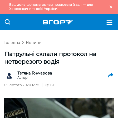
Ваш донат допомагає нам працювати й далі — для
Херсонщини та всієї України.
Головна
Новини
Патрульні склали протокол на
нетверезого водія
Тетяна Гончарова
Автор
09 лютого 2020 12:35
819