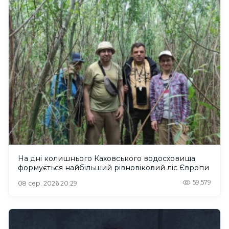
На дні колишнього Каховського водосховища
формується найбільший рівновіковий ліс Європи
59,579
08 сер. 2026 20:29