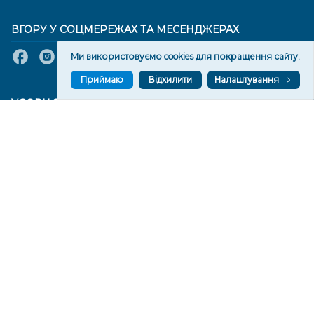
ВГОРУ У СОЦМЕРЕЖАХ ТА МЕСЕНДЖЕРАХ
Ми використовуємо cookies для покращення сайту.
Приймаю
Відхилити
Налаштування
VGORU.ORG В GOOGLE NEWS
VGORU.ORG в GOOGLE NEWS
Підписуйтеся, щоб знати останні новини Херсона та
Херсонщини сьогодні
Підписатися
СТОРІНКИ
Новини
Тексти
Історії
Аналітика
Фактчек
Розслідування
Право
Фото
Перерва на каву
Промо