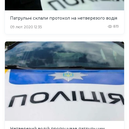
Патрульні склали протокол на нетверезого водія
819
09 лют. 2020 12:35
Нетверезий водій пропонував патрульним