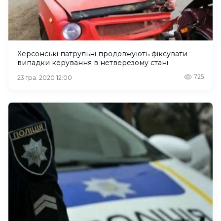
Херсонські патрульні продовжують фіксувати
випадки керування в нетверезому стані
725
23 тра. 2020 12:00