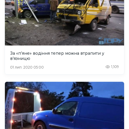
За «п’яне» водіння тепер можна втрапити у
в’язницю
1,109
01 лип. 2020 05:00