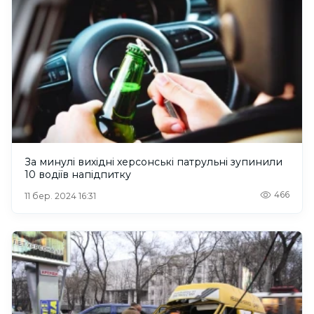
За минулі вихідні херсонські патрульні зупинили
10 водіїв напідпитку
466
11 бер. 2024 16:31