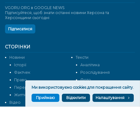
VGORU.ORG в GOOGLE NEWS
Підписуйтеся, щоб знати останні новини Херсона та
Херсонщини сьогодні
Підписатися
СТОРІНКИ
Новини
Тексти
Історії
Аналітика
Фактчек
Розслідування
Право
Фото
Ми використовуємо cookies для покращення сайту.
Перерва на каву
Промо
Життя
Блоги
Приймаю
Відхилити
Налаштування
Відео
Архів
Про нас
Контакти
Редакційна політика
Політика конфіденційності
Cпівпраця