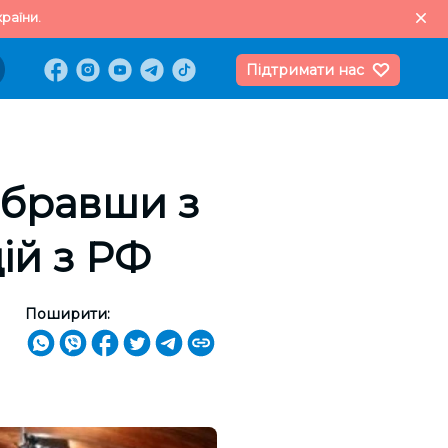
раїни.
Підтримати нас
ибравши з
цій з РФ
Поширити: