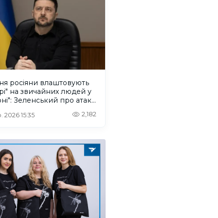
ня росіяни влаштовують
рі" на звичайних людей у
ні": Зеленський про атаку
ського дрона
2,182
. 2026 15:35