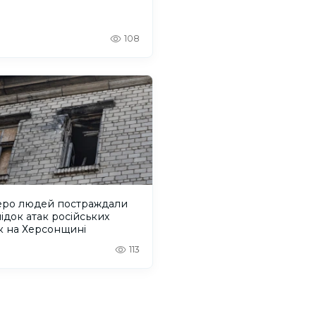
108
еро людей постраждали
ідок атак російських
к на Херсонщині
113