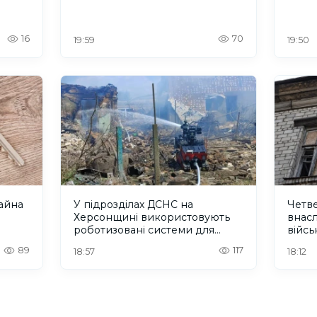
16
70
19:59
19:50
айна
У підрозділах ДСНС на
Четв
Херсонщині використовують
внасл
роботизовані системи для
війсь
роботи в небезпечних умовах
89
117
18:57
18:12