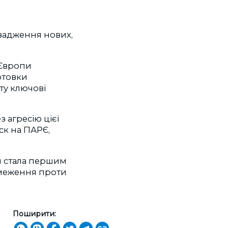
овадження нових,
 Європи
готовки
ту ключові
з агресію цієї
ск на ПАРЄ,
я стала першим
бмеження проти
Поширити: