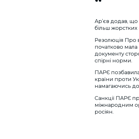
Ар’єв додав, що
більш жорстких 
Резолюція Про 
початково мала 
документу стор
спірні норми.
ПАРЄ позбавила д
країни проти Ук
намагаючись до
Санкції ПАРЄ пр
міжнародним орг
росіян.