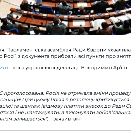
ітня, Парламентська асамблея Ради Європи ухвалила
Росії, з документа прибрали всі пункти про знятт
ив
голова української делегації Володимир Ар’єв.
Є проголосована. Росія не отримала зміни процед
анкцій! При цьому Росія в резолюції критикується 
цію) та шантаж (відмову платити внесок до Ради Євр
ятися і не шантажувати, а виконувати зобов‘язання
нізм залишається", -
заявив він.