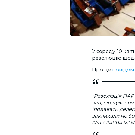
У середу, 10 кв
резолюцію щодо 
Про це
повідом
"Резолюція ПАР
запровадження с
(подавати делега
закликали не бо
санкційний меха