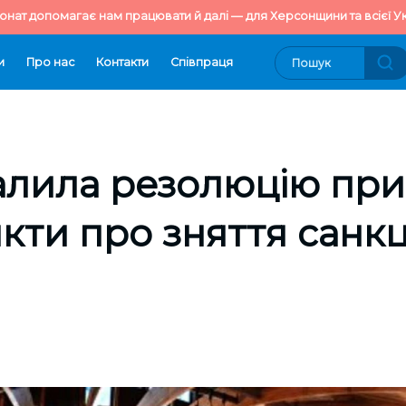
онат допомагає нам працювати й далі — для Херсонщини та всієї Ук
и
Про нас
Контакти
Cпівпраця
алила резолюцію пр
нкти про зняття санк