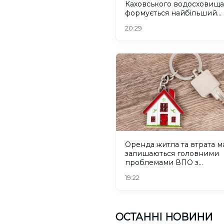
Каховського водосховища
формується найбільший
рівновіковий ліс Європи
20:29
Оренда житла та втрата м
залишаються головними
проблемами ВПО з
Херсонщини
19:22
ОСТАННІ НОВИНИ