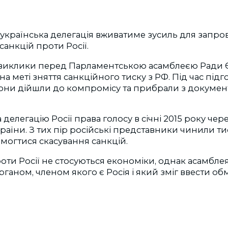
 українська делегація вживатиме зусиль для запр
санкцій проти Росії.
виклики перед Парламентською асамблеєю Ради
на меті зняття санкційного тиску з РФ. Під час під
они дійшли до компромісу та прибрали з докумен
елегацію Росії права голосу в січні 2015 року чере
раїни. З тих пір російські представники чинили ти
могтися скасування санкцій.
оти Росії не стосуються економіки, однак асамбле
аном, членом якого є Росія і який зміг ввести о