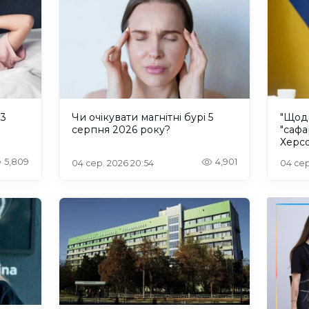
 3
Чи очікувати магнітні бурі 5
"Щод
серпня 2026 року?
"сафа
Херсо
росій
5,809
4,901
04 сер. 2026 20:54
04 сер