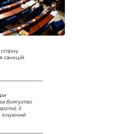
 спірну
я санкцій.
ури
за боягузтво
опи). Її
. Існуючий