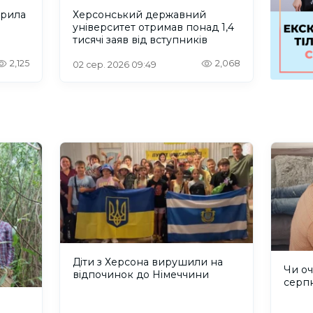
крила
Херсонський державний
університет отримав понад 1,4
тисячі заяв від вступників
2,125
2,068
02 сер. 2026 09:49
Діти з Херсона вирушили на
Чи оч
відпочинок до Німеччини
серп