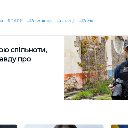
ни
#ПАРЄ
#Резолюція
#санкції
#Росія
ою спільноти,
равду про