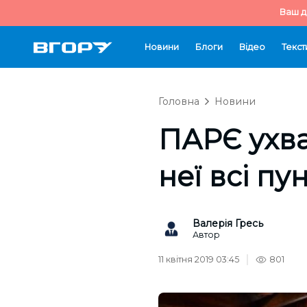
Ваш д
Новини
Блоги
Відео
Текст
Головна
Новини
ПАРЄ ухв
неї всі пу
Валерія Гресь
Автор
11 квітня 2019 03:45
801