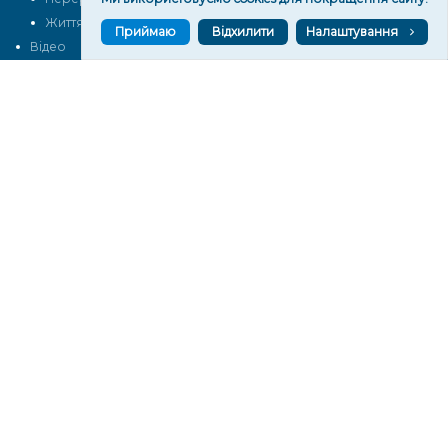
Життя
Блоги
Приймаю
Відхилити
Налаштування
Відео
Архів
Про нас
Контакти
Редакційна політика
Політика конфіденційності
Cпівпраця
КОНТАКТИ
Редакційний відділ:
ilona.polesova@gmail.com
vgorunews@gmail.com
lvgoru@gmail.com
team@vgoru.org
Відділ продажів:
partnership@vgoru.org
oleksiylehen@vgoru.org