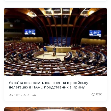
Україна оскаржить включення в російську
делегацію в ПАРЄ представників Криму
820
08 лют. 2020 11:30