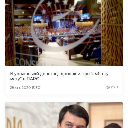
В українській делегації доповіли про “амбітну
мету” в ПАРЄ
870
28 січ. 2020 13:30