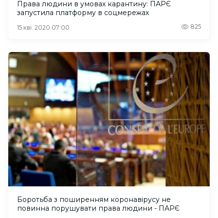
Права людини в умовах карантину: ПАРЄ
запустила платформу в соцмережах
825
15 кві. 2020 07:00
Боротьба з поширенням коронавірусу не
повинна порушувати права людини - ПАРЄ