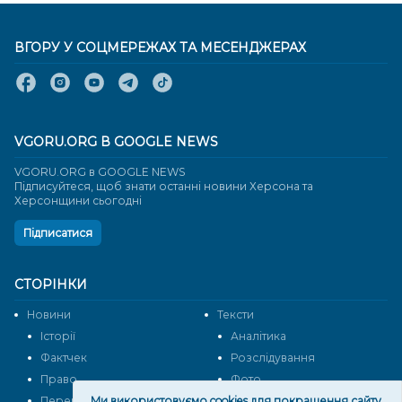
ВГОРУ У СОЦМЕРЕЖАХ ТА МЕСЕНДЖЕРАХ
VGORU.ORG В GOOGLE NEWS
VGORU.ORG в GOOGLE NEWS
Підписуйтеся, щоб знати останні новини Херсона та
Херсонщини сьогодні
Підписатися
СТОРІНКИ
Новини
Тексти
Історії
Аналітика
Фактчек
Розслідування
Право
Фото
Ми використовуємо cookies для покращення сайту.
Перерва на каву
Промо