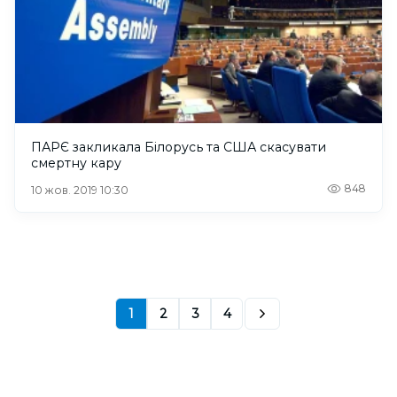
ПАРЄ закликала Білорусь та США скасувати
смертну кару
848
10 жов. 2019 10:30
1
2
3
4