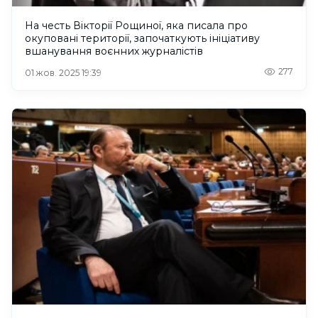
На честь Вікторії Рощиної, яка писала про
окуповані території, започаткують ініціативу
вшанування воєнних журналістів
277
01 жов. 2025 19:39