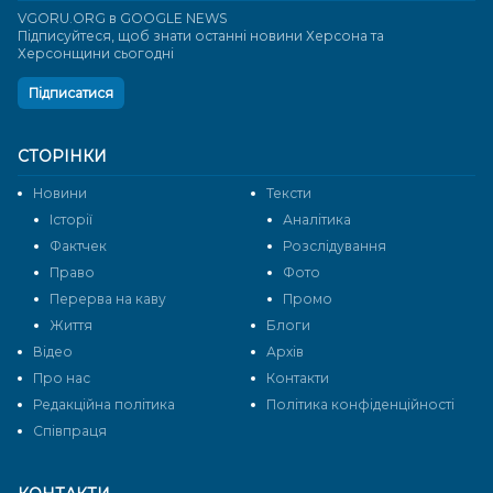
VGORU.ORG в GOOGLE NEWS
Підписуйтеся, щоб знати останні новини Херсона та
Херсонщини сьогодні
Підписатися
СТОРІНКИ
Новини
Тексти
Історії
Аналітика
Фактчек
Розслідування
Право
Фото
Перерва на каву
Промо
Життя
Блоги
Відео
Архів
Про нас
Контакти
Редакційна політика
Політика конфіденційності
Cпівпраця