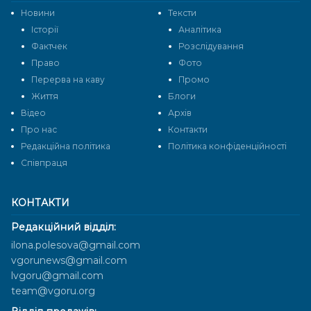
Новини
Тексти
Історії
Аналітика
Фактчек
Розслідування
Право
Фото
Перерва на каву
Промо
Життя
Блоги
Відео
Архів
Про нас
Контакти
Редакційна політика
Політика конфіденційності
Cпівпраця
КОНТАКТИ
Редакційний відділ:
ilona.polesova@gmail.com
vgorunews@gmail.com
lvgoru@gmail.com
team@vgoru.org