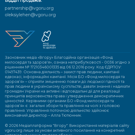
Відділ продажів:
partnership@vgoru.org
oleksiylehen@vgoru.org
Засновник медіа «Вгору» Благодійна організація «Фонд
милосердя та здоров'я», ознака неприбутковості - 0036 згідно з
рішенням № 17210346001335 від 06.12.2016 року. Код ЄДРПОУ:
01497439. Основна діяльність – захист прав людини, кампанії
едвокасі, інформаційні кампанії. Місія БО «Фонд милосердя та
здоров’я» – сприяти зміцненню поваги до людської гідності та
прав людини в українському суспільстві, давати знання і надихати
громадян України на активні і відповідальні дії для реалізації
принципів верховенства права і утвердження демократичних
цінностей. Керівними органами БО «Фонд милосердя та
здоров’я» є: загальні збори та правління на чолі з головою
правління. Управління поточною діяльністю здійснює
виконавчий директор – Алла Тютюнник.
© 2026 Медіаплатформа "Вгору". Використання матеріалів сайту
vgoru.org лише за умови активного посилання на конкретний